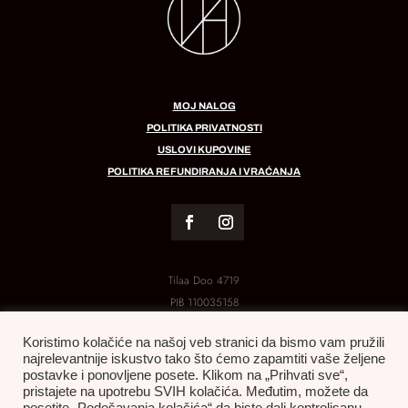
MOJ NALOG
POLITIKA PRIVATNOSTI
USLOVI KUPOVINE
POLITIKA REFUNDIRANJA I VRAĆANJA
Tilaa Doo 4719
PIB
110035158
MB:
21288454
Koristimo kolačiće na našoj veb stranici da bismo vam pružili
najrelevantnije iskustvo tako što ćemo zapamtiti vaše željene
postavke i ponovljene posete. Klikom na „Prihvati sve“,
pristajete na upotrebu SVIH kolačića. Međutim, možete da