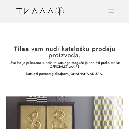
Tilaa
vam nudi katalošku prodaju
proizvoda.
Sve što je prikazano u naša tri kataloga moguće je naručiti preko maila:
OFFICIAL@TILAA.RS
Katalozi poznatog dizajnera
.
JONATHANA ADLERA