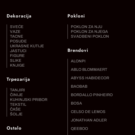
Dekoracija
Pokloni
SVEĆE
POKLON ZA NJU
VAZE
POKLON ZA NJEGA
TACNE
SVADBENI POKLON
POSUDE
UKRASNE KUTIJE
Brendovi
JASTUCI
FIGURE
SLIKE
ALONPI
KNJIGE
ABLO BLOMMAERT
Trpezarija
ABYSS HABIDECOR
BAOBAB
TANJIRI
ČINIJE
BORDALLO PINHEIRO
KUHINJSKI PRIBOR
BOSA
TEKSTIL
ČAŠE
CELSO DE LEMOS
ŠOLJE
JONATHAN ADLER
Ostalo
QEEBOO