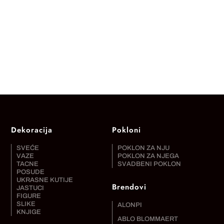
Dekoracija
Pokloni
SVEĆE
POKLON ZA NJU
VAZE
POKLON ZA NJEGA
TACNE
SVADBENI POKLON
POSUDE
UKRASNE KUTIJE
Brendovi
JASTUCI
FIGURE
SLIKE
ALONPI
KNJIGE
ABLO BLOMMAERT