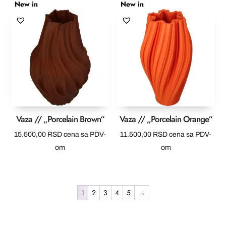
New in
New in
Vaza // „Porcelain Brown“
Vaza // „Porcelain Orange“
15.500,00
RSD
cena sa PDV-
11.500,00
RSD
cena sa PDV-
om
om
1
2
3
4
5
→