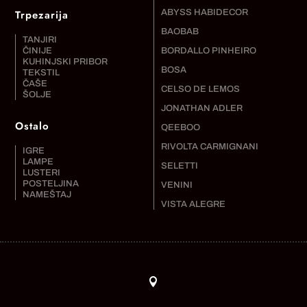
Trpezarija
ABYSS HABIDECOR
BAOBAB
TANJIRI
ČINIJE
BORDALLO PINHEIRO
KUHINJSKI PRIBOR
BOSA
TEKSTIL
ČAŠE
CELSO DE LEMOS
ŠOLJE
JONATHAN ADLER
Ostalo
QEEBOO
RIVOLTA CARMIGNANI
IGRE
LAMPE
SELETTI
LUSTERI
POSTELJINA
VENINI
NAMEŠTAJ
VISTA ALEGRE
