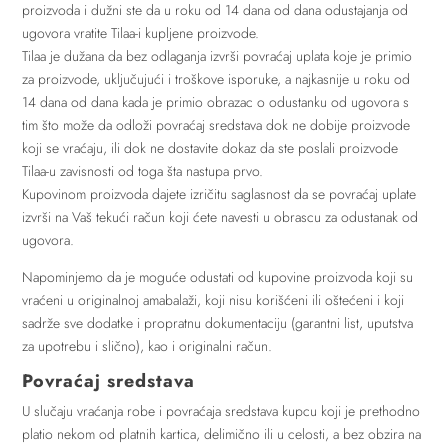
proizvoda i dužni ste da u roku od 14 dana od dana odustajanja od
ugovora vratite Tilaa-i kupljene proizvode.
Tilaa je dužana da bez odlaganja izvrši povraćaj uplata koje je primio
za proizvode, uključujući i troškove isporuke, a najkasnije u roku od
14 dana od dana kada je primio obrazac o odustanku od ugovora s
tim što može da odloži povraćaj sredstava dok ne dobije proizvode
koji se vraćaju, ili dok ne dostavite dokaz da ste poslali proizvode
Tilaa-u zavisnosti od toga šta nastupa prvo.
Kupovinom proizvoda dajete izričitu saglasnost da se povraćaj uplate
izvrši na Vaš tekući račun koji ćete navesti u obrascu za odustanak od
ugovora.
Napominjemo da je moguće odustati od kupovine proizvoda koji su
vraćeni u originalnoj amabalaži, koji nisu korišćeni ili oštećeni i koji
sadrže sve dodatke i propratnu dokumentaciju (garantni list, uputstva
za upotrebu i slično), kao i originalni račun.
Povraćaj sredstava
U slučaju vraćanja robe i povraćaja sredstava kupcu koji je prethodno
platio nekom od platnih kartica, delimično ili u celosti, a bez obzira na