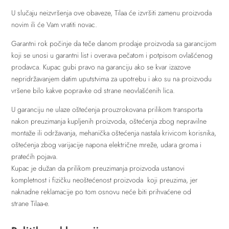
U slučaju neizvršenja ove obaveze, Tilaa će izvršiti zamenu proizvoda
novim ili će Vam vratiti novac.
Garantni rok počinje da teče danom prodaje proizvoda sa garancijom
koji se unosi u garantni list i overava pečatom i potpisom ovlašćenog
prodavca. Kupac gubi pravo na garanciju ako se kvar izazove
nepridržavanjem datim uputstvima za upotrebu i ako su na proizvodu
vršene bilo kakve popravke od strane neovlašćenih lica.
U garanciju ne ulaze oštećenja prouzrokovana prilikom transporta
nakon preuzimanja kupljenih proizvoda, oštećenja zbog nepravilne
montaže ili održavanja, mehanička oštećenja nastala krivicom korisnika,
oštećenja zbog varijacije napona električne mreže, udara groma i
pratećih pojava.
Kupac je dužan da prilikom preuzimanja proizvoda ustanovi
kompletnost i fizičku neoštećenost proizvoda koji preuzima, jer
naknadne reklamacije po tom osnovu neće biti prihvaćene od
strane Tilaa-e.