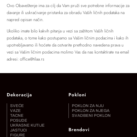
Ovo Obaveštenje ima za cilj da Vam pruži sve potrebne informacije za
davanje ili uskraćivanje pristanka za obradu Vaših ličnih podataka na
napred opisan način.
Ukoliko imate bilo kakvih pitanja u vezi sa zaštitom Vaših ličnih
podataka, o tome kako postupamo sa Vašim ličnim podacima i kako ih
upotrebljavamo ili hoćete da ostvarite prethodno navedena prava u
vezi sa Vašim ličnim podacima molimo Vas da nas kontaktirate na email
adresi: office@tilaa.rs
Dekoracija
Pokloni
SVEĆE
POKLON ZA NJU
VAZE
POKLON ZA NJEGA
TACNE
SVADBENI POKLON
POSUDE
UKRASNE KUTIJE
Brendovi
JASTUCI
FIGURE