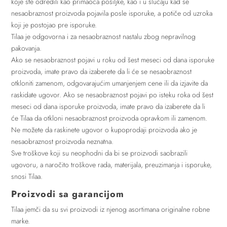
koje ste odredili kao primaoca pošiljke, kao i u slučaju kad se
nesaobraznost proizvoda pojavila posle isporuke, a potiče od uzroka
koji je postojao pre isporuke.
Tilaa je odgovorna i za nesaobraznost nastalu zbog nepravilnog
pakovanja.
Ako se nesaobraznost pojavi u roku od šest meseci od dana isporuke
proizvoda, imate pravo da izaberete da li će se nesaobraznost
otkloniti zamenom, odgovarajućim umanjenjem cene ili da izjavite da
raskidate ugovor. Ako se nesaobraznost pojavi po isteku roka od šest
meseci od dana isporuke proizvoda, imate pravo da izaberete da li
će Tilaa da otkloni nesaobraznost proizvoda opravkom ili zamenom.
Ne možete da raskinete ugovor o kupoprodaji proizvoda ako je
nesaobraznost proizvoda neznatna.
Sve troškove koji su neophodni da bi se proizvodi saobrazili
ugovoru, a naročito troškove rada, materijala, preuzimanja i isporuke,
snosi Tilaa.
Proizvodi sa garancijom
Tilaa jemči da su svi proizvodi iz njenog asortimana originalne robne
marke.