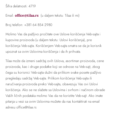
Šifra delatnosti: 4719
Email:
(u daljem tekstu: Tilaa ili mi)
office@tilaa.rs
Broj telefon: +381 64 854 2980
Molimo Vas da pažljivo pročitate ove Uslove korišćenja Veb-sajta i
kupovine proizvoda (u daljem tekstu: Uslovi korišćenja), pre
korišćenja Veb-sajta. Korišćenjem Veb-sajta smatra se da je korisnik
upoznat sa ovim Uslovima koriščenja i da ih prihvata.
Tilaa može da izmeni sadržaj ovih Uslova, asortiman proizvoda, cene
proizvoda, kao i druge podatke koji se odnose na Veb-sajt, zbog
čega su korisnici Veb-sajta dužni da prilikom svake posete pažljivo
pregledaju sadržaj Veb-sajta. Prilikom korišćenja Veb-sajta ili
naručivanja proizvoda preko Veb-sajta, obavezuju Vas ovi Uslovi
korišćenja. Ako se ne slažete sa Uslovima i svrhom i načinom obrade
Vaših ličnih podataka molimo Vas da ne koristite Veb-sajt. Ako imate
pitanja u vezi sa ovim Uslovima možete da nas kontaktirati na email
adresu office@tilaa.rs