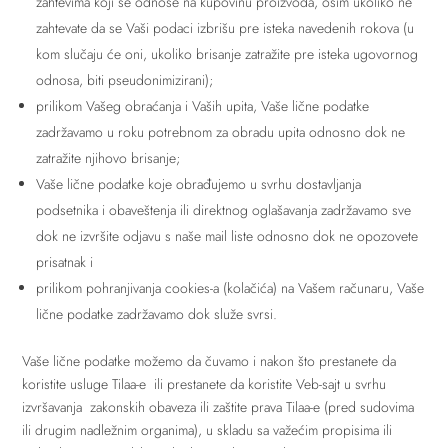
zahtevima koji se odnose na kupovinu proizvoda, osim ukoliko ne
zahtevate da se Vaši podaci izbrišu pre isteka navedenih rokova (u
kom slučaju će oni, ukoliko brisanje zatražite pre isteka ugovornog
odnosa, biti pseudonimizirani);
prilikom Vašeg obraćanja i Vaših upita, Vaše lične podatke
zadržavamo u roku potrebnom za obradu upita odnosno dok ne
zatražite njihovo brisanje;
Vaše lične podatke koje obrađujemo u svrhu dostavljanja
podsetnika i obaveštenja ili direktnog oglašavanja zadržavamo sve
dok ne izvršite odjavu s naše mail liste odnosno dok ne opozovete
prisatnak i
prilikom pohranjivanja cookies-a (kolačića) na Vašem računaru, Vaše
lične podatke zadržavamo dok služe svrsi.
Vaše lične podatke možemo da čuvamo i nakon što prestanete da
koristite usluge Tilaa-e ili prestanete da koristite Veb-sajt u svrhu
izvršavanja zakonskih obaveza ili zaštite prava Tilaa-e (pred sudovima
ili drugim nadležnim organima), u skladu sa važećim propisima ili