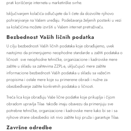
prati korišćenje interneta u marketinške svrhe.
Isključivanjem kolačića odlučujete da li ćete da dozvolite njihovo
pohranjivanje na Vašem uređaju. Podešavanja željenih postavki u vezi
sa kolačićima možete izvršiti u Vašem internet pretraživaču.
Bezbednost Vaših ličnih podatka
U cilju bezbednosti Vaših ličnih podataka koje obrađujemo, uvek
nastojimo da primenjujemo neophodne standarde u zaštiti podataka o
ličnosti sve neophodne tehničke, organizacione i kadrovske mere
zaštite u skladu sa zahtevima ZZPL-a, uključujući mere zaštite
informacione bezbednosti Vaših podataka u skladu sa važećim
propisima i ostale mere koje su primerene obradi i nužne za
obezbeđivanje zaštite konkretnih podataka o ličnosti.
Treća lica koja obrađuju Vaše lične podatke koje prikuplja i čijom
obradom upravlja Tilaa takođe imaju obavezu da primenjuju sve
potrebne tehničke, organizacione i kadrovske mere kako bi se i sa
njihove strane obezbedio isti nivo zaštite koji pruža i garantuje Tilaa.
Završne odredbe