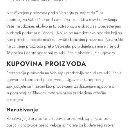
Naručivanjem proizvoda preko Veb-sajta pristajete da Tilaa
upotrebljava Vaše lične podatke da Vas kontaktira u svrhu izvršenja
Vaše narudžbine, ukoliko je to potrebno, a u skladu sa Obaveštenjem
o obradi podataka o ličnosti. Ukoliko ne navedete sve podatke koji su
nam potrebni, nećete moći da izvršite kupovinu proizvoda. Kada vršite
naručivanje proizvoda preko Veb-sajta, potvrđujete da imate više od
18 godina i da ste sposobni za zaključenje obavezujućih ugovora.
KUPOVINA PROIZVODA
Prezentacija proizvoda na Veb-sajtu predstavlja ponudu za zaključenje
ugovora o kupoprodaji proizvoda. Ugovor o kupoprodaji
zajključujete sa Tilaa-om kao prodavcem. Zaključenjem ugovora o
kupoprodaji sa Tilaa-om imate sva prava predviđena važećim
propisima.
Naručivanje
Poručivanje je prvi korak u kupovini preko Veb-sajta. Kako biste
poručili proizvode preko Veb-sajta, morate da budete registrovani