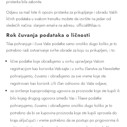
pristanka bila zakonita.
Odjavu sa mail liste ili opoziv pristanka za prikupljanje i obradu Vaših
ličnih podataka u svakom trenutku možete da izvršite na jedan od
sledećih načina: slanjem email-a na adresu: official@tilaa.rs
Rok čuvanja podataka o ličnosti
Tilaa pohranjuje i čuva Vaše podatke samo onoliko dugo koliko je to
potrebno radi ostvarivanje svrhe obrade za koju su prikupljeni, i to:
lične podatke koje obrađujemo u svrhu upravljanja Vašom
registracijom kao korisnika Veb-sajta i u svrhu članstva za Newsletter
pohranjujemo, čuvamo i obrađujemo za sve vreme koje ste
registrovani kao korisnik i/ili član odnosno do Vaše odjave;
za izvršenje kupoprodajnog ugovora za proizvode koje ste kupili ili
bilo kojeg drugog ugovora između Vas i Tilaa-e podatke
pohranjujemo, čuvamo i obrađujemo onoliko dugo koliko je to
potrebno da bi se kupovina proizvoda koje ste kupili sprovela do
kraja uključujući i vreme potrebno da se postupi po prigovorima ili