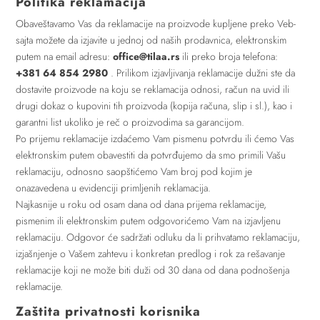
Politika reklamacija
Obaveštavamo Vas da reklamacije na proizvode kupljene preko Veb-
sajta možete da izjavite u jednoj od naših prodavnica, elektronskim
putem na email adresu:
office@tilaa.rs
ili preko broja telefona:
+381 64 854 2980
. Prilikom izjavljivanja reklamacije dužni ste da
dostavite proizvode na koju se reklamacija odnosi, račun na uvid ili
drugi dokaz o kupovini tih proizvoda (kopija računa, slip i sl.), kao i
garantni list ukoliko je reč o proizvodima sa garancijom.
Po prijemu reklamacije izdaćemo Vam pismenu potvrdu ili ćemo Vas
elektronskim putem obavestiti da potvrđujemo da smo primili Vašu
reklamaciju, odnosno saopštićemo Vam broj pod kojim je
onazavedena u evidenciji primljenih reklamacija.
Najkasnije u roku od osam dana od dana prijema reklamacije,
pismenim ili elektronskim putem odgovorićemo Vam na izjavljenu
reklamaciju. Odgovor će sadržati odluku da li prihvatamo reklamaciju,
izjašnjenje o Vašem zahtevu i konkretan predlog i rok za rešavanje
reklamacije koji ne može biti duži od 30 dana od dana podnošenja
reklamacije.
Zaštita privatnosti korisnika