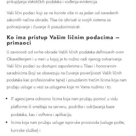
prikupljanja statističkih podataka i vođenja evidencija.
Vaši lični podaci koji se ne koriste više ni za jedan od navedenih
zakonitih načina obrade, Tilaa će izbrisati iz svojih sistema za
pohranjivanje i čuvanje ili pseudonimizirati.
Ko ima pristup Vašim ličnim podacima –
primaoci
U zavisnosti od svrhe obrade Vaših ličnih podataka definisanih ovim
Obaveštenjem i u meri u kojoj je to nužno radi njenog ostvarivanja
Vaši lični podaci su dostupni zaposlenima u Tilaa-i i honorarnim
saradnicima (koji se obavezuju na čuvanje poverljivosti Vaših ličnih
podataka kao profesionalne tajne) i pouzdanim trećim licima koja nam
pružaju usluge u vezi sa uslugama koje mi Vama nudimo i to:
IT agencijama odnosno licima koja nam pružaju pomoć u vidu
platforme ili smeštaja na serveru, podrške i održavanja baze
podataka, kao i softvera i aplikacija;
licima koja nam pružaju usluge isporuke proizvoda (usluge pošte,
kurirske službe) i