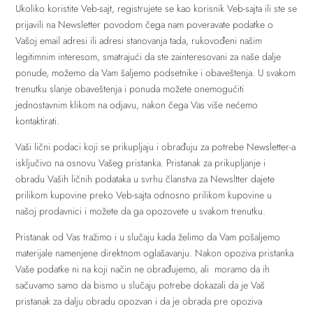
Ukoliko koristite Veb-sajt, registrujete se kao korisnik Veb-sajta ili ste se
prijavili na Newsletter povodom čega nam poveravate podatke o
Vašoj email adresi ili adresi stanovanja tada, rukovođeni našim
legitimnim interesom, smatrajući da ste zainteresovani za naše dalje
ponude, možemo da Vam šaljemo podsetnike i obaveštenja. U svakom
trenutku slanje obaveštenja i ponuda možete onemogućiti
jednostavnim klikom na odjavu, nakon čega Vas više nećemo
kontaktirati.
Vaši lični podaci koji se prikupljaju i obrađuju za potrebe Newsletter-a
isključivo na osnovu Vašeg pristanka. Pristanak za prikupljanje i
obradu Vaših ličnih podataka u svrhu članstva za Newsltter dajete
prilikom kupovine preko Veb-sajta odnosno prilikom kupovine u
našoj prodavnici i možete da ga opozovete u svakom trenutku.
Pristanak od Vas tražimo i u slučaju kada želimo da Vam pošaljemo
materijale namenjene direktnom oglašavanju. Nakon opoziva pristanka
Vaše podatke ni na koji način ne obrađujemo, ali moramo da ih
sačuvamo samo da bismo u slučaju potrebe dokazali da je Vaš
pristanak za dalju obradu opozvan i da je obrada pre opoziva