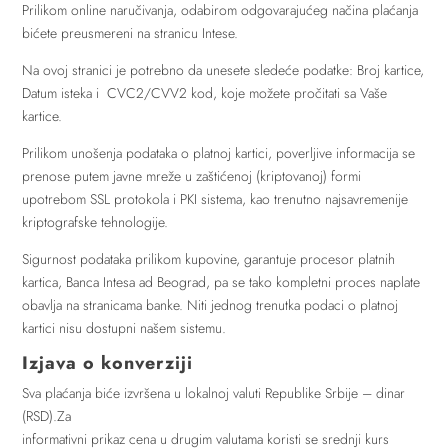
Prilikom online naručivanja, odabirom odgovarajućeg načina plaćanja
bićete preusmereni na stranicu Intese.
Na ovoj stranici je potrebno da unesete sledeće podatke: Broj kartice,
Datum isteka i CVC2/CVV2 kod, koje možete pročitati sa Vaše
kartice.
Prilikom unošenja podataka o platnoj kartici, poverljive informacija se
prenose putem javne mreže u zaštićenoj (kriptovanoj) formi
upotrebom SSL protokola i PKI sistema, kao trenutno najsavremenije
kriptografske tehnologije.
Sigurnost podataka prilikom kupovine, garantuje procesor platnih
kartica, Banca Intesa ad Beograd, pa se tako kompletni proces naplate
obavlja na stranicama banke. Niti jednog trenutka podaci o platnoj
kartici nisu dostupni našem sistemu.
Izjava o konverziji
Sva plaćanja biće izvršena u lokalnoj valuti Republike Srbije – dinar
(RSD).Za
informativni prikaz cena u drugim valutama koristi se srednji kurs