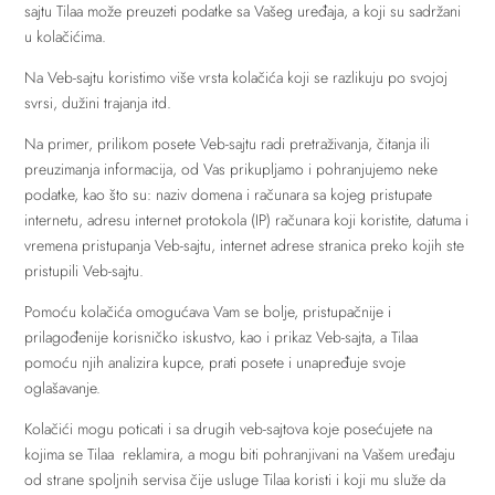
sajtu Tilaa može preuzeti podatke sa Vašeg uređaja, a koji su sadržani
u kolačićima.
Na Veb-sajtu koristimo više vrsta kolačića koji se razlikuju po svojoj
svrsi, dužini trajanja itd.
Na primer, prilikom posete Veb-sajtu radi pretraživanja, čitanja ili
preuzimanja informacija, od Vas prikupljamo i pohranjujemo neke
podatke, kao što su: naziv domena i računara sa kojeg pristupate
internetu, adresu internet protokola (IP) računara koji koristite, datuma i
vremena pristupanja Veb-sajtu, internet adrese stranica preko kojih ste
pristupili Veb-sajtu.
Pomoću kolačića omogućava Vam se bolje, pristupačnije i
prilagođenije korisničko iskustvo, kao i prikaz Veb-sajta, a Tilaa
pomoću njih analizira kupce, prati posete i unapređuje svoje
oglašavanje.
Kolačići mogu poticati i sa drugih veb-sajtova koje posećujete na
kojima se Tilaa reklamira, a mogu biti pohranjivani na Vašem uređaju
od strane spoljnih servisa čije usluge Tilaa koristi i koji mu služe da