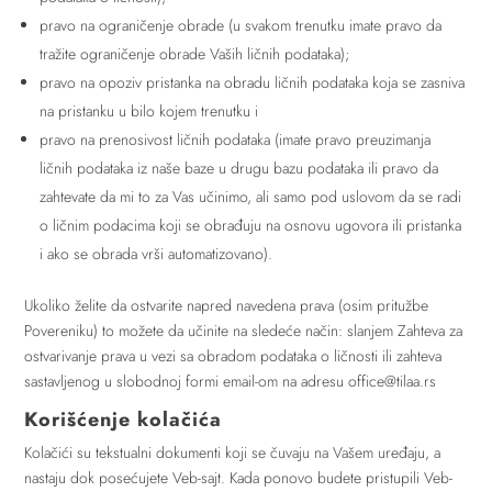
pravo na ograničenje obrade (u svakom trenutku imate pravo da
tražite ograničenje obrade Vaših ličnih podataka);
pravo na opoziv pristanka na obradu ličnih podataka koja se zasniva
na pristanku u bilo kojem trenutku i
pravo na prenosivost ličnih podataka (imate pravo preuzimanja
ličnih podataka iz naše baze u drugu bazu podataka ili pravo da
zahtevate da mi to za Vas učinimo, ali samo pod uslovom da se radi
o ličnim podacima koji se obrađuju na osnovu ugovora ili pristanka
i ako se obrada vrši automatizovano).
Ukoliko želite da ostvarite napred navedena prava (osim pritužbe
Povereniku) to možete da učinite na sledeće način: slanjem Zahteva za
ostvarivanje prava u vezi sa obradom podataka o ličnosti ili zahteva
sastavljenog u slobodnoj formi email-om na adresu office@tilaa.rs
Korišćenje kolačića
Kolačići su tekstualni dokumenti koji se čuvaju na Vašem uređaju, a
nastaju dok posećujete Veb-sajt. Kada ponovo budete pristupili Veb-