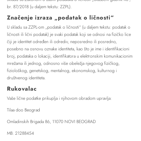
br. 87/2018 (u daljem tekstu: ZZPL).
Značenje izraza „podatak o ličnosti“
U skladu sa ZZPL-om „podatak o ličnosti“ (u daljem tekstu: podatak o
ličnosti ili lični podatak) je svaki podatak koji se odnosi na fizičko lice
čiji je identitet određen ili odrediv, neposredno ili posredno,
posebno na osnovu oznake identiteta, kao što je ime i identifikacioni
broj, podataka o lokaciji, identifikatora u elektronskim komunikacionim
mrežama ili jednog, odnosno više obeležja njegovog fizičkog,
fiziološkog, genetskog, mentalnog, ekonomskog, kulturnog i
društvenog identiteta.
Rukovalac
Vaše lične podatke prikuplja i njihovom obradom upravlja:
Tilaa doo Beograd
Omladinskih Brigada 86, 11070 NOVI BEOGRAD
MB: 21288454