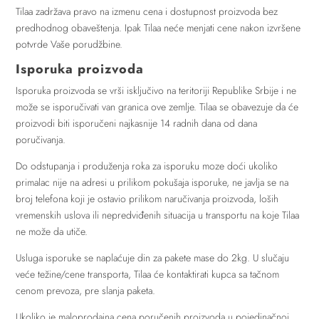
Tilaa zadržava pravo na izmenu cena i dostupnost proizvoda bez
predhodnog obaveštenja. Ipak Tilaa neće menjati cene nakon izvršene
potvrde Vaše porudžbine.
Isporuka proizvoda
Isporuka proizvoda se vrši isključivo na teritoriji Republike Srbije i ne
može se isporučivati van granica ove zemlje. Tilaa se obavezuje da će
proizvodi biti isporučeni najkasnije 14 radnih dana od dana
poručivanja.
Do odstupanja i produženja roka za isporuku moze doći ukoliko
primalac nije na adresi u prilikom pokušaja isporuke, ne javlja se na
broj telefona koji je ostavio prilikom naručivanja proizvoda, loših
vremenskih uslova ili nepredviđenih situacija u transportu na koje Tilaa
ne može da utiče.
Usluga isporuke se naplaćuje din za pakete mase do 2kg. U slučaju
veće težine/cene transporta, Tilaa će kontaktirati kupca sa tačnom
cenom prevoza, pre slanja paketa.
Ukoliko je maloprodajna cena poručenih proizvoda u pojedinačnoj