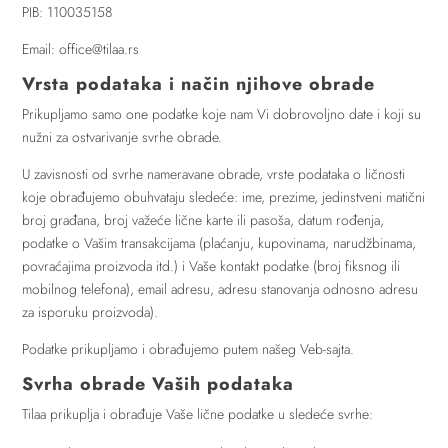
PIB: 110035158
Email: office@tilaa.rs
Vrsta podataka i način njihove obrade
Prikupljamo samo one podatke koje nam Vi dobrovoljno date i koji su
nužni za ostvarivanje svrhe obrade.
U zavisnosti od svrhe nameravane obrade, vrste podataka o ličnosti
koje obrađujemo obuhvataju sledeće: ime, prezime, jedinstveni matični
broj građana, broj važeće lične karte ili pasoša, datum rođenja,
podatke o Vašim transakcijama (plaćanju, kupovinama, narudžbinama,
povraćajima proizvoda itd.) i Vaše kontakt podatke (broj fiksnog ili
mobilnog telefona), email adresu, adresu stanovanja odnosno adresu
za isporuku proizvoda).
Podatke prikupljamo i obrađujemo putem našeg Veb-sajta.
Svrha obrade Vaših podataka
Tilaa prikuplja i obrađuje Vaše lične podatke u sledeće svrhe: