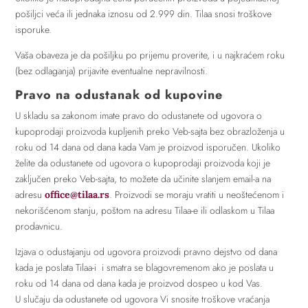
pošiljci veća ili jednaka iznosu od 2.999 din. Tilaa snosi troškove
isporuke.
Vaša obaveza je da pošiljku po prijemu proverite, i u najkraćem roku
(bez odlaganja) prijavite eventualne nepravilnosti.
Pravo na odustanak od kupovine
U skladu sa zakonom imate pravo do odustanete od ugovora o
kupoprodaji proizvoda kupljenih preko Veb-sajta bez obrazloženja u
roku od 14 dana od dana kada Vam je proizvod isporučen. Ukoliko
želite da odustanete od ugovora o kupoprodaji proizvoda koji je
zaključen preko Veb-sajta, to možete da učinite slanjem email-a na
adresu
. Proizvodi se moraju vratiti u neoštećenom i
office@tilaa.rs
nekorišćenom stanju, poštom na adresu Tilaa-e ili odlaskom u Tilaa
prodavnicu.
Izjava o odustajanju od ugovora proizvodi pravno dejstvo od dana
kada je poslata Tilaa-i i smatra se blagovremenom ako je poslata u
roku od 14 dana od dana kada je proizvod dospeo u kod Vas.
U slučaju da odustanete od ugovora Vi snosite troškove vraćanja