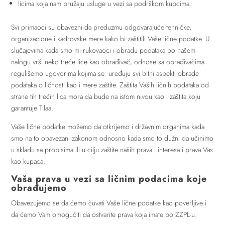
licima koja nam pružaju usluge u vezi sa podrškom kupcima.
Svi primaoci su obavezni da preduzmu odgovarajuće tehničke,
organizacione i kadrovske mere kako bi zaštitili Vaše lične podatke. U
slučajevima kada smo mi rukovaoci i obradu podataka po našem
nalogu vrši neko treće lice kao obrađivač, odnose sa obrađivačima
regulišemo ugovorima kojima se uređuju svi bitni aspekti obrade
podataka o ličnosti kao i mere zaštite. Zaštita Vaših ličnih podataka od
strane tih trećih lica mora da bude na istom nivou kao i zaštita koju
garantuje Tilaa.
Vaše lične podatke možemo da otkrijemo i državnim organima kada
smo na to obavezani zakonom odnosno kada smo to dužni da učinimo
u skladu sa propisima ili u cilju zaštite naših prava i interesa i prava Vas
kao kupaca.
Vaša prava u vezi sa ličnim podacima koje
obrađujemo
Obavezujemo se da ćemo čuvati Vaše lične podatke kao poverljive i
da ćemo Vam omogućiti da ostvarite prava koja imate po ZZPL-u.