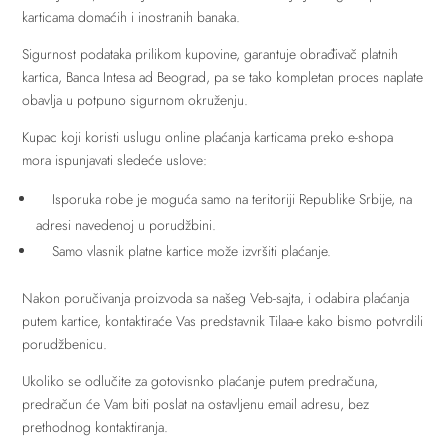
karticama domaćih i inostranih banaka.
Sigurnost podataka prilikom kupovine, garantuje obrađivač platnih
kartica, Banca Intesa ad Beograd, pa se tako kompletan proces naplate
obavlja u potpuno sigurnom okruženju.
Kupac koji koristi uslugu online plaćanja karticama preko e-shopa
mora ispunjavati sledeće uslove:
Isporuka robe je moguća samo na teritoriji Republike Srbije, na
adresi navedenoj u porudžbini.
Samo vlasnik platne kartice može izvršiti plaćanje.
Nakon poručivanja proizvoda sa našeg Veb-sajta, i odabira plaćanja
putem kartice, kontaktiraće Vas predstavnik Tilaa-e kako bismo potvrdili
porudžbenicu.
Ukoliko se odlučite za gotovisnko plaćanje putem predračuna,
predračun će Vam biti poslat na ostavljenu email adresu, bez
prethodnog kontaktiranja.