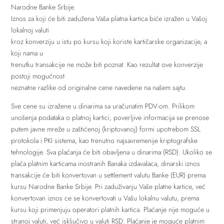
Narodne Banke Srbije.
Iznos za koji će biti zadužena Vaša platna kartica biće izražen u Vašoj
lokalnoj valuti
kroz konverziju u istu po kursu koji koriste kartičarske organizacije, a
koji nama u
trenutku transakcije ne može biti poznat. Kao rezultat ove konverzije
postoji mogućnost
neznatne razlike od originalne cene navedene na našem sajtu.
Sve cene su izražene u dinarima sa uračunatim PDV-om. Prilikom
unošenja podataka o platnoj kartici, poverljive informacija se prenose
putem javne mreže u zaštićenoj (kriptovanoj) formi upotrebom SSL
protokola i PKI sistema, kao trenutno najsavremenije kriptografske
tehnologije. Sva plaćanja će biti obavljena u dinarima (RSD). Ukoliko se
plaća platnim karticama inostranih Banaka izdavalaca, dinarski iznos
transakcije će biti konvertovan u settlement valutu Banke (EUR) prema
kursu Narodne Banke Srbije. Pri zaduživanju Vaše platne kartice, već
konvertovan iznos ce se konvertovati u Vašu lokalnu valutu, prema
kursu koji primenjuju operatori platnih kartica. Plaćanje nije moguće u
stranoj valuti, već isključivo u valuti RSD. Plaćanje je moguće platnim