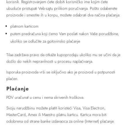
korisnik. Registrovanjem ćete dobiti korisničko ime kojim ćete
ubuduće pristupati Veb-sajtu prilikom poručivanja. Pošto odaberete
proizvode i smestite ih u korpu, možete odabrati dva načina plaćanja:
platnom karticom
putem predračuna koji ćemo Vam poslati nakon Vaše porudžbine,
ukoliko se odlučite za gotovinsko plaćanje
Tilaa zadržava pravo da otkaže kupoprodaju ukoliko mu se učini da je
došlo do nekih nepravilnosti u procesu naplaćivanja.
Isporuka proizvoda vrši se isključivo ako je proizvod u potpunosti
plaćen.
Plaćanje
PDV uračunat u cenu i nema skrivenih troškova.
Svoju narudžbinu možete platiti koristeći Visa, Visa Electron,
MasterCard, Amex ili Maestro platnu karticu. Kartica mora biti
odobrena od strane banke izdavaoca za online (Internet) plaćanje.