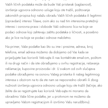
Vaših ličnih podataka može da bude Vaš pristanak (saglasnost),
izvršenje ugovora odnosno usluge koju ste tražili, poštovanje
zakonskih propisa koji nalažu obradu Vaših ličnih podataka ili legitimni
(opravdani) interesi Tilaa-e, osim ako su nad tim interesima pretežniji
interesi i osnovna prava i slobode Vaši odnosno lica na koje se
podaci odnose koji zahtevaju zaštitu podataka o ličnosti, a posebno
ako je lice na koje se podaci odnose maloletno.
Na primer, Vaše podatke kao što su ime i prezime, adresa, broj
telefona, email adresa možemo da dobijemo od Vas kada se
prijavljujete kao korisnik Veb-sajta ili nas kontaktirate email-om, poštom
ili na drugi način i da iste obrađujemo u svrhu registracije, rešavanja
reklamacije, kupovine proizvoda i dr. U svakom od ovih slučajeva
podatke obrađujemo na osnovu Vašeg pristanka ili našeg legitimnog
interesa s obzirom na to da ste nam se neposredno obratili ili zbog
nužnosti izvršenja ugovora odnosno usluge koju ste tražili (tačnije, ako
želite da se registrujete kao korisnik Veb-sajta mi moramo da
obradimo Vaše lične podatke, jer u protivnom ne možemo da
upravljamo Vašom registracijom ili izvršimo Vašu narudžbinu).