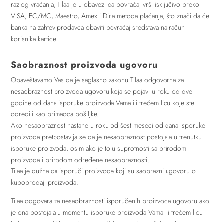
razlog vraćanja, Tilaa je u obavezi da povraćaj vrši isključivo preko
VISA, EC/MC, Maestro, Amex i Dina metoda plaćanja, što znači da će
banka na zahtev prodavca obaviti povraćaj sredstava na račun
korisnika kartice
Saobraznost proizvoda ugovoru
Obaveštavamo Vas da je saglasno zakonu Tilaa odgovorna za
nesaobraznost proizvoda ugovoru koja se pojavi u roku od dve
godine od dana isporuke proizvoda Vama ili trećem licu koje ste
odredili kao primaoca pošiljke.
Ako nesaobraznost nastane u roku od šest meseci od dana isporuke
proizvoda pretpostavlja se da je nesaobraznost postojala u trenutku
isporuke proizvoda, osim ako je to u suprotnosti sa prirodom
proizvoda i prirodom određene nesaobraznosti.
Tilaa je dužna da isporuči proizvode koji su saobrazni ugovoru o
kupoprodaji proizvoda.
Tilaa odgovara za nesaobraznosti isporučenih proizvoda ugovoru ako
je ona postojala u momentu isporuke proizvoda Vama ili trećem licu