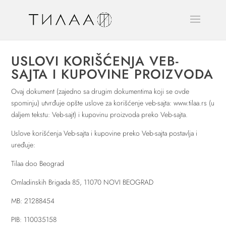
USLOVI KORIŠĆENJA VEB-
SAJTA I KUPOVINE PROIZVODA
Ovaj dokument (zajedno sa drugim dokumentima koji se ovde
spominju) utvrđuje opšte uslove za korišćenje veb-sajta: www.tilaa.rs (u
daljem tekstu: Veb-sajt) i kupovinu proizvoda preko Veb-sajta.
Uslove korišćenja Veb-sajta i kupovine preko Veb-sajta postavlja i
uređuje:
Tilaa doo Beograd
Omladinskih Brigada 85, 11070 NOVI BEOGRAD
MB: 21288454
PIB: 110035158