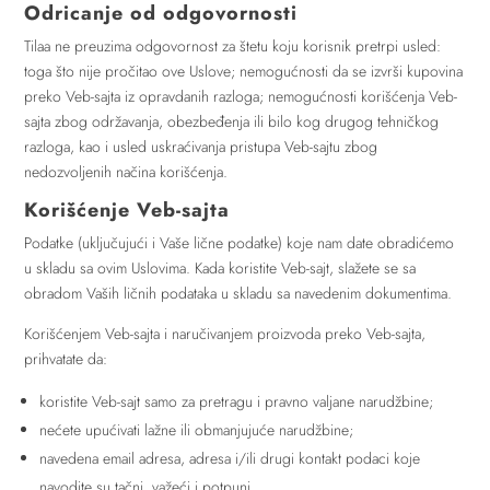
Odricanje od odgovornosti
Tilaa ne preuzima odgovornost za štetu koju korisnik pretrpi usled:
toga što nije pročitao ove Uslove; nemogućnosti da se izvrši kupovina
preko Veb-sajta iz opravdanih razloga; nemogućnosti korišćenja Veb-
sajta zbog održavanja, obezbeđenja ili bilo kog drugog tehničkog
razloga, kao i usled uskraćivanja pristupa Veb-sajtu zbog
nedozvoljenih načina korišćenja.
Korišćenje Veb-sajta
Podatke (uključujući i Vaše lične podatke) koje nam date obradićemo
u skladu sa ovim Uslovima. Kada koristite Veb-sajt, slažete se sa
obradom Vaših ličnih podataka u skladu sa navedenim dokumentima.
Korišćenjem Veb-sajta i naručivanjem proizvoda preko Veb-sajta,
prihvatate da:
koristite Veb-sajt samo za pretragu i pravno valjane narudžbine;
nećete upućivati lažne ili obmanjujuće narudžbine;
navedena email adresa, adresa i/ili drugi kontakt podaci koje
navodite su tačni, važeći i potpuni.