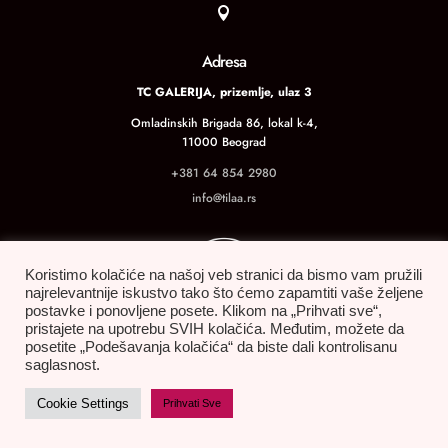

Adresa
TC GALERIJA, prizemlje, ulaz 3
Omladinskih Brigada 86, lokal k-4,
11000 Beograd
+381 64 854 2980
info@tilaa.rs
Koristimo kolačiće na našoj veb stranici da bismo vam pružili
najrelevantnije iskustvo tako što ćemo zapamtiti vaše željene
postavke i ponovljene posete. Klikom na „Prihvati sve“,
pristajete na upotrebu SVIH kolačića. Međutim, možete da
posetite „Podešavanja kolačića“ da biste dali kontrolisanu
saglasnost.
MOJ NALOG
POLITIKA PRIVATNOSTI
Cookie Settings
Prihvati Sve
USLOVI KUPOVINE
POLITIKA REFUNDIRANJA I VRAĆANJA