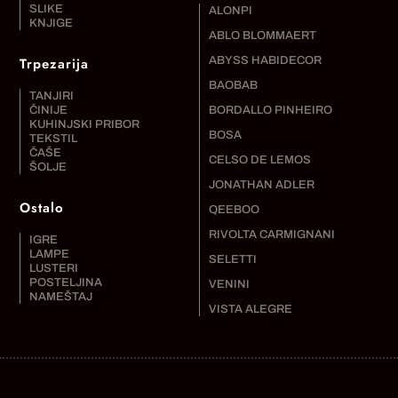
SLIKE
ALONPI
KNJIGE
ABLO BLOMMAERT
Trpezarija
ABYSS HABIDECOR
BAOBAB
TANJIRI
ČINIJE
BORDALLO PINHEIRO
KUHINJSKI PRIBOR
BOSA
TEKSTIL
ČAŠE
CELSO DE LEMOS
ŠOLJE
JONATHAN ADLER
Ostalo
QEEBOO
RIVOLTA CARMIGNANI
IGRE
LAMPE
SELETTI
LUSTERI
POSTELJINA
VENINI
NAMEŠTAJ
VISTA ALEGRE