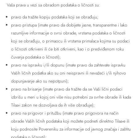
Vaša prava u vezi sa obradom podataka o ličnosti su:
pravo da tražite kopiju podataka koji se obrađuju;
pravo pristupa (imate pravo da dobijete jasne, transparentne i lako
razumljive informacije o svrsi obrade, vrstama podataka o ličnosti
koji se obrađuju, o primaocu ili vrstama primalaca kojima su podaci
o ličnosti otkriveni ili će biti otkriveni, kao i o predviđenom roku
čuvanja podataka o ličnosti);
pravo na ispravku i/ili dopunu (imate pravo da zahtevate ispravku
Vaših ličnih podatka ako su oni neispravni ili nevažeći i/ili njihovo
dopunjavanje ako su nepotpuni);
pravo na brisanje (imate pravo da tražite da se Vaši lični podaci
izbrišu u meri u kojoj oni više nisu potrebni za svrhe obrade ili kada
Tilaa-i zakon ne dozvoljava da ih više obrađuje);
pravo na prigovor i pritužbu (imate pravo prigovora na način
obrade Vaših ličnih podataka koji možete podneti direktno Tilaa-e ili
koju podnosite Povereniku za informacije od javnog značaja i zaštitu
podataka o ličnosti);