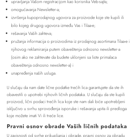
upravljanja Vašom registracijom kao korisnika Veb-sajta;
omogućavanja Newsletter-a;
izvršenja kupoprodajnog ugovora za proizvode koje ste kupili ili
bilo kojeg drugog ugovora između Vas i Tilaa-e;
rešavanja Vaših zahteva;
pružanja informacija o proizvodima iz prodajnog asortimana Tilaa-e i
njihovog reklamiranja putem obaveštenja odnosno newsletter-a
(osim ako ne zahtevate da budete uklonjeni sa liste primalaca
obaveštenja odnosno newsletter-a) i
unapređenja naših usluga.
U slučaju da nam date lične podatke trećih lica garantujete da ste ih
obavestili o upotrebi njihovih ličnih podataka. U slučaju da ste kupili
proizvod, lični podaci trećih lica koje ste nam dali biće upotrebljeni
isključivo u svrhu sprovođenja isporuke i rešavanja upita ili predloga
koje možete imati Vi ili treće lice.
Pravni osnov obrade Vaših ličnih podataka
U zavisnosti od svrhe prikupljanja i obrade, pravni osnov za obradu