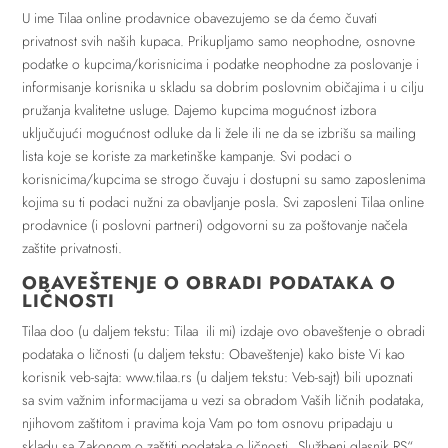
U ime Tilaa online prodavnice obavezujemo se da ćemo čuvati
privatnost svih naših kupaca. Prikupljamo samo neophodne, osnovne
podatke o kupcima/korisnicima i podatke neophodne za poslovanje i
informisanje korisnika u skladu sa dobrim poslovnim običajima i u cilju
pružanja kvalitetne usluge. Dajemo kupcima mogućnost izbora
uključujući mogućnost odluke da li žele ili ne da se izbrišu sa mailing
lista koje se koriste za marketinške kampanje. Svi podaci o
korisnicima/kupcima se strogo čuvaju i dostupni su samo zaposlenima
kojima su ti podaci nužni za obavljanje posla. Svi zaposleni Tilaa online
prodavnice (i poslovni partneri) odgovorni su za poštovanje načela
zaštite privatnosti.
OBAVEŠTENJE O OBRADI PODATAKA O
LIČNOSTI
Tilaa doo (u daljem tekstu: Tilaa ili mi) izdaje ovo obaveštenje o obradi
podataka o ličnosti (u daljem tekstu: Obaveštenje) kako biste Vi kao
korisnik veb-sajta: www.tilaa.rs (u daljem tekstu: Veb-sajt) bili upoznati
sa svim važnim informacijama u vezi sa obradom Vaših ličnih podataka,
njihovom zaštitom i pravima koja Vam po tom osnovu pripadaju u
skladu sa Zakonom o zaštiti podataka o ličnosti „Službeni glasnik RS“,