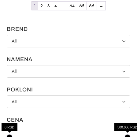
1
2
3
4
…
64
65
66
→
BREND
All
NAMENA
All
POKLONI
All
CENA
0 RSD
500.000 RS