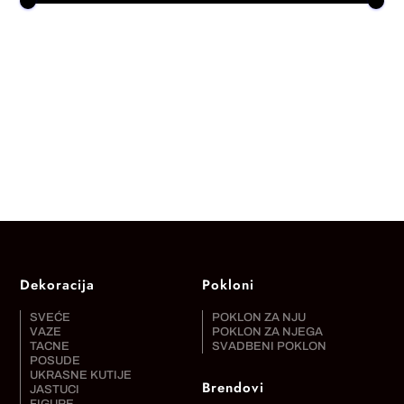
Dekoracija
Pokloni
SVEĆE
POKLON ZA NJU
VAZE
POKLON ZA NJEGA
TACNE
SVADBENI POKLON
POSUDE
UKRASNE KUTIJE
Brendovi
JASTUCI
FIGURE