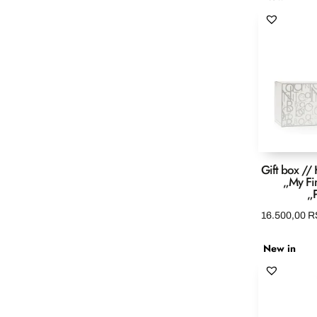
Gift box /
„My Fi
„
16.500,00
R
New in