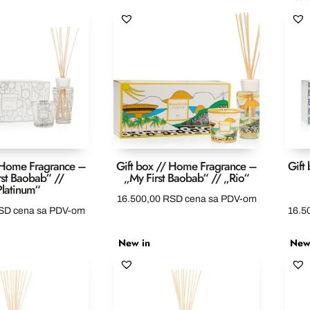
/ Home Fragrance –
Gift box // Home Fragrance –
Gift
rst Baobab“ //
„My First Baobab“ // „Rio“
Platinum“
16.500,00
RSD
cena sa PDV-om
SD
cena sa PDV-om
16.5
New in
New