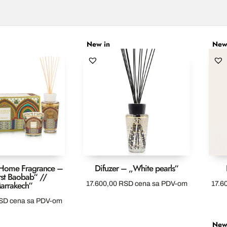
New in
New
/ Home Fragrance –
Difuzer – „White pearls“
rst Baobab“ //
arrakech“
17.600,00
RSD
cena sa PDV-om
17.6
SD
cena sa PDV-om
New