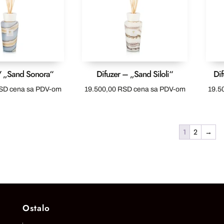
// „Sand Sonora“
Difuzer – „Sand Siloli“
Di
SD
cena sa PDV-om
19.500,00
RSD
cena sa PDV-om
19.5
1
2
→
Ostalo