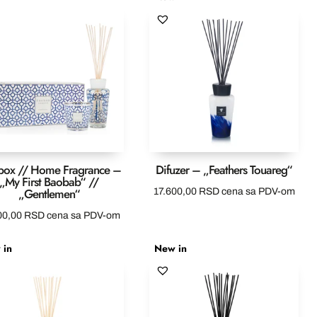
 box // Home Fragrance –
Difuzer – „Feathers Touareg“
„My First Baobab“ //
„Gentlemen“
17.600,00
RSD
cena sa PDV-om
00,00
RSD
cena sa PDV-om
 in
New in