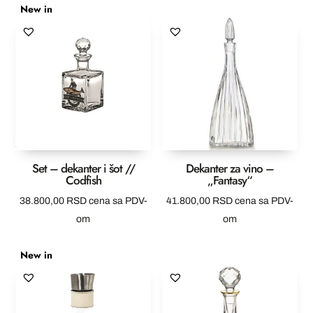
New in
Set – dekanter i šot //
Dekanter za vino –
Codfish
„Fantasy“
38.800,00
RSD
cena sa PDV-
41.800,00
RSD
cena sa PDV-
om
om
New in