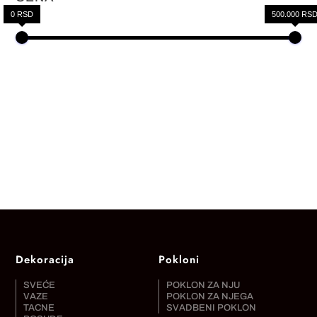
0 RSD
500.000 RS
Dekoracija
Pokloni
SVEĆE
POKLON ZA NJU
VAZE
POKLON ZA NJEGA
TACNE
SVADBENI POKLON