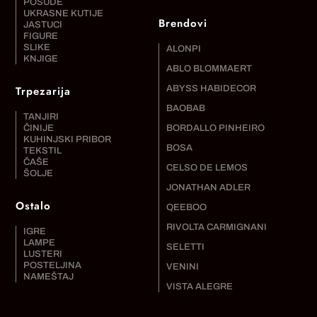
POSUDE
UKRASNE KUTIJE
Brendovi
JASTUCI
FIGURE
SLIKE
ALONPI
KNJIGE
ABLO BLOMMAERT
Trpezarija
ABYSS HABIDECOR
BAOBAB
TANJIRI
ČINIJE
BORDALLO PINHEIRO
KUHINJSKI PRIBOR
BOSA
TEKSTIL
ČAŠE
CELSO DE LEMOS
ŠOLJE
JONATHAN ADLER
Ostalo
QEEBOO
RIVOLTA CARMIGNANI
IGRE
LAMPE
SELETTI
LUSTERI
POSTELJINA
VENINI
NAMEŠTAJ
VISTA ALEGRE