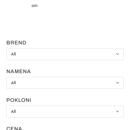
om
BREND
All
NAMENA
All
POKLONI
All
CENA