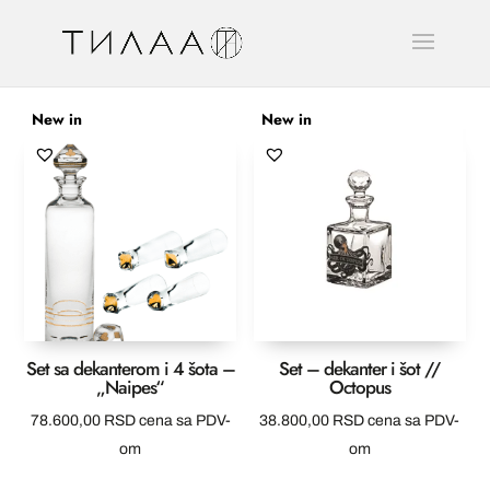
New in
New in
Set sa dekanterom i 4 šota –
Set – dekanter i šot //
„Naipes“
Octopus
78.600,00
RSD
cena sa PDV-
38.800,00
RSD
cena sa PDV-
om
om