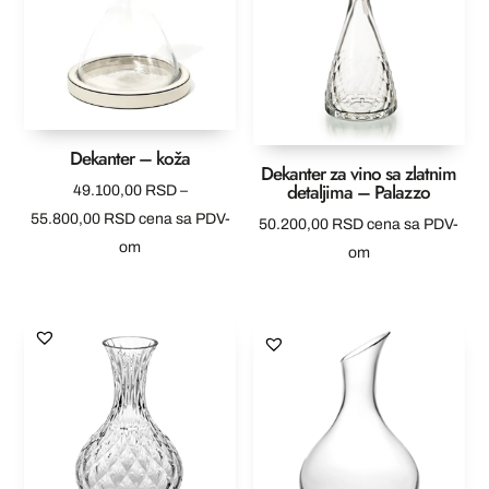
Dekanter – koža
Dekanter za vino sa zlatnim
detaljima – Palazzo
49.100,00
RSD
–
Raspon
55.800,00
RSD
cena sa PDV-
50.200,00
RSD
cena sa PDV-
cena:
om
om
od
49.100,00 RSD
do
55.800,00 RSD