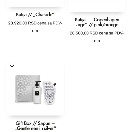
Kutija // „Charade“
Kutija – „Copenhagen
large“ // pink/orange
28.920,00
RSD
cena sa PDV-
om
28.500,00
RSD
cena sa PDV-
om
Gift Box // Sapun –
„Gentlemen in silver“