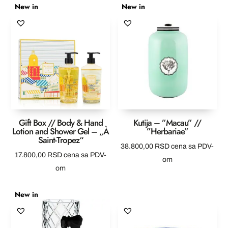
New in
New in
Gift Box // Body & Hand
Kutija – ”Macau” //
Lotion and Shower Gel – „À
”Herbariae”
Saint-Tropez“
38.800,00
RSD
cena sa PDV-
17.800,00
RSD
cena sa PDV-
om
om
New in