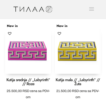
New in
New in
Kutija srednja // „Labyrinth“
Kutija mala // „Labyrinth“ //
// Roze
Žuta
25.500,00
RSD
cena sa PDV-
21.500,00
RSD
cena sa PDV-
om
om