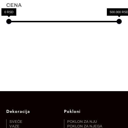
CENA
0 RSD
500.000 RS
Dekoracija
Pokloni
SVEĆE
POKLON ZA NJU
VAZE
POKLON ZA NJEGA