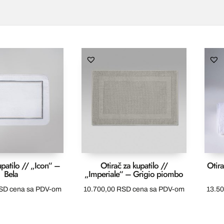
upatilo // „Icon“ –
Otirač za kupatilo //
Otira
Bela
„Imperiale“ – Grigio piombo
SD
cena sa PDV-om
10.700,00
RSD
cena sa PDV-om
13.5