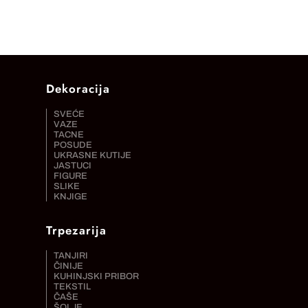
Dekoracija
SVEĆE
VAZE
TACNE
POSUDE
UKRASNE KUTIJE
JASTUCI
FIGURE
SLIKE
KNJIGE
Trpezarija
TANJIRI
ČINIJE
KUHINJSKI PRIBOR
TEKSTIL
ČAŠE
ŠOLJE