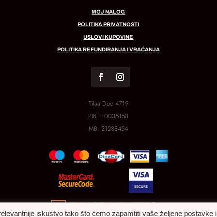
MOJ NALOG
POLITIKA PRIVATNOSTI
USLOVI KUPOVINE
POLITIKA REFUNDIRANJA I VRAĆANJA
Tilaa Doo 4719
PIB
110035158
MB:
21288454
relevantnije iskustvo tako što ćemo zapamtiti vaše željene postavke i