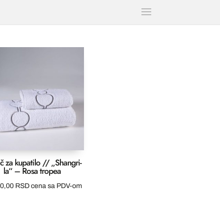
č za kupatilo // „Shangri-
la“ – Rosa tropea
00,00
RSD
cena sa PDV-om