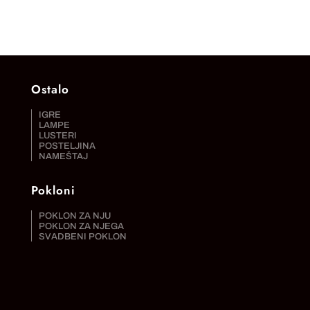
Ostalo
IGRE
LAMPE
LUSTERI
POSTELJINA
NAMEŠTAJ
Pokloni
POKLON ZA NJU
POKLON ZA NJEGA
SVADBENI POKLON