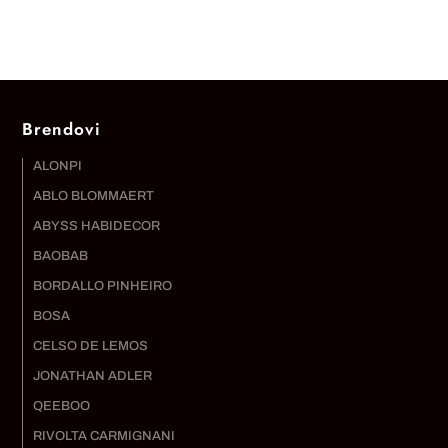
Brendovi
ALONPI
ABLO BLOMMAERT
ABYSS HABIDECOR
BAOBAB
BORDALLO PINHEIRO
BOSA
CELSO DE LEMOS
JONATHAN ADLER
QEEBOO
RIVOLTA CARMIGNANI