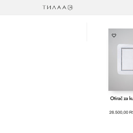
Otirač za k
26.500,00
R