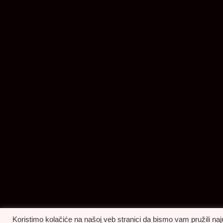
Koristimo kolačiće na našoj veb stranici da bismo vam pružili naj