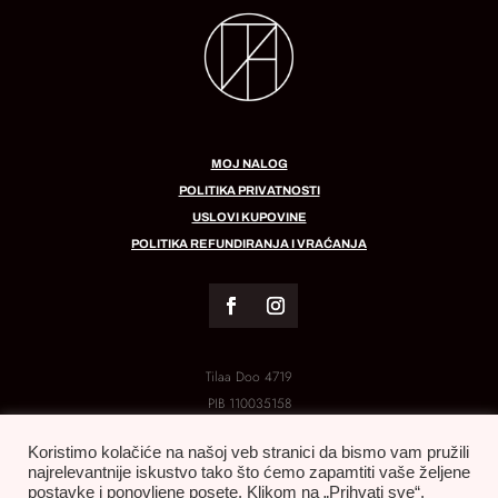
MOJ NALOG
POLITIKA PRIVATNOSTI
USLOVI KUPOVINE
POLITIKA REFUNDIRANJA I VRAĆANJA
Tilaa Doo 4719
PIB
110035158
MB:
21288454
Koristimo kolačiće na našoj veb stranici da bismo vam pružili
najrelevantnije iskustvo tako što ćemo zapamtiti vaše željene
postavke i ponovljene posete. Klikom na „Prihvati sve“,