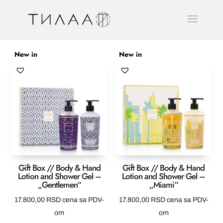
New in
New in
Gift Box // Body & Hand
Gift Box // Body & Hand
Lotion and Shower Gel –
Lotion and Shower Gel –
„Gentlemen“
„Miami“
17.800,00
RSD
cena sa PDV-
17.800,00
RSD
cena sa PDV-
om
om