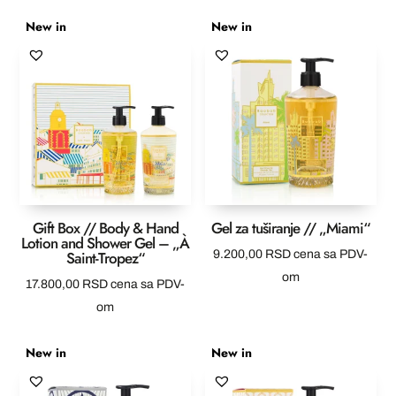
New in
New in
Gift Box // Body & Hand
Gel za tuširanje // „Miami“
Lotion and Shower Gel – „À
Saint-Tropez“
9.200,00
RSD
cena sa PDV-
om
17.800,00
RSD
cena sa PDV-
om
New in
New in