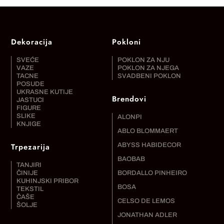
Dekoracija
Pokloni
SVEĆE
POKLON ZA NJU
VAZE
POKLON ZA NJEGA
TACNE
SVADBENI POKLON
POSUDE
UKRASNE KUTIJE
Brendovi
JASTUCI
FIGURE
SLIKE
ALONPI
KNJIGE
ABLO BLOMMAERT
Trpezarija
ABYSS HABIDECOR
BAOBAB
TANJIRI
ČINIJE
BORDALLO PINHEIRO
KUHINJSKI PRIBOR
BOSA
TEKSTIL
ČAŠE
CELSO DE LEMOS
ŠOLJE
JONATHAN ADLER