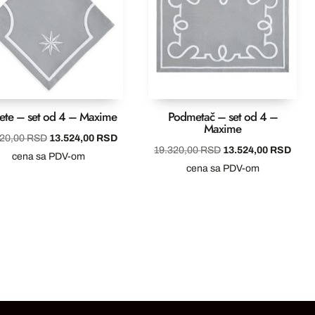
vete – set od 4 – Maxime
Podmetač – set od 4 –
Maxime
Originalna
Trenutna
320,00
RSD
13.524,00
RSD
Originalna
Tren
19.320,00
RSD
13.524,00
RSD
cena
cena
cena sa PDV-om
cena
cena
cena sa PDV-om
je
je:
je
je:
bila:
13.524,00 RSD.
SD.
bila:
13.5
19.320,00 RSD.
19.320,00 RSD.