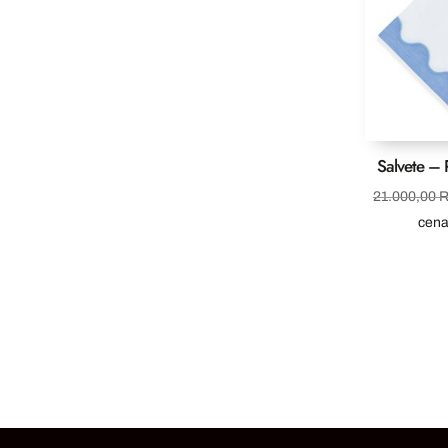
Salvete – 
21.000,00
cen