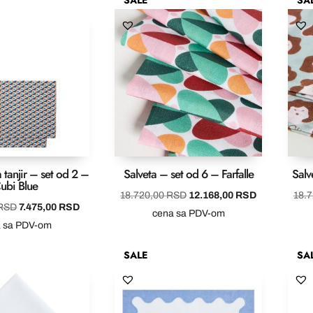
tanjir – set od 2 –
Salveta – set od 6 – Farfalle
Salv
ubi Blue
Originalna
Trenutna
18.720,00
RSD
12.168,00
RSD
18.
Originalna
Trenutna
RSD
7.475,00
RSD
cena
cena
cena sa PDV-om
cena
cena
a sa PDV-om
je
je:
je
je:
bila:
12.168,00 R
SALE
SA
bila:
7.475,00 RSD.
18.720,00 RSD.
11.500,00 RSD.