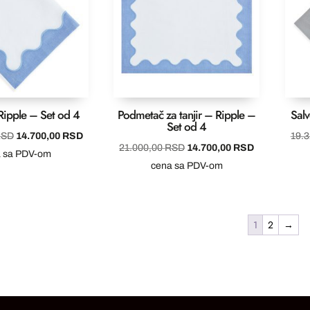
Ripple – Set od 4
Podmetač za tanjir – Ripple –
Sal
Set od 4
Originalna
Trenutna
RSD
14.700,00
RSD
19.
Originalna
Trenutna
21.000,00
RSD
14.700,00
RSD
cena
cena
a sa PDV-om
cena
cena
cena sa PDV-om
je
je:
je
je:
bila:
14.700,00 RSD.
bila:
14.700,00 R
21.000,00 RSD.
21.000,00 RSD.
1
2
→