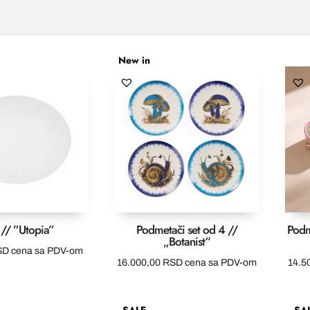
New in
 // ”Utopia”
Podmetači set od 4 //
Podm
„Botanist“
SD
cena sa PDV-om
16.000,00
RSD
cena sa PDV-om
14.5
SALE
SA