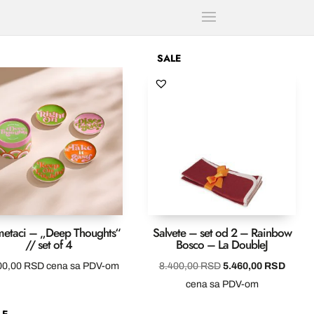
SALE
etaci – „Deep Thoughts“
Salvete – set od 2 – Rainbow
// set of 4
Bosco – La DoubleJ
Originalna
Trenut
00,00
RSD
cena sa PDV-om
8.400,00
RSD
5.460,00
RSD
cena
cena
cena sa PDV-om
je
je:
LE