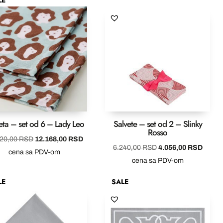
bila:
5.460
8.400,00 RSD.
eta – set od 6 – Lady Leo
Salvete – set od 2 – Slinky
Rosso
Originalna
Trenutna
720,00
RSD
12.168,00
RSD
Originalna
Trenut
6.240,00
RSD
4.056,00
RSD
cena
cena
cena sa PDV-om
cena
cena
cena sa PDV-om
je
je:
je
je:
SD.
bila:
12.168,00 RSD.
LE
SALE
bila:
4.056
18.720,00 RSD.
6.240,00 RSD.