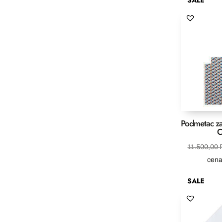
Podmetac za 
C
11.500,00
cen
SALE