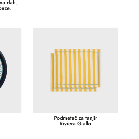
ima dah.
peze.
Podmetač za tanjir
Riviera Giallo