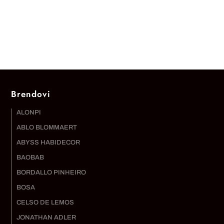
Brendovi
ALONPI
ABLO BLOMMAERT
ABYSS HABIDECOR
BAOBAB
BORDALLO PINHEIRO
BOSA
CELSO DE LEMOS
JONATHAN ADLER