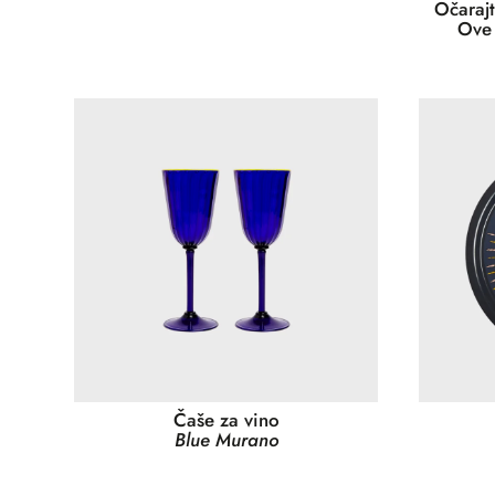
Očaraj
Ove 
Čaše za vino
Blue Murano