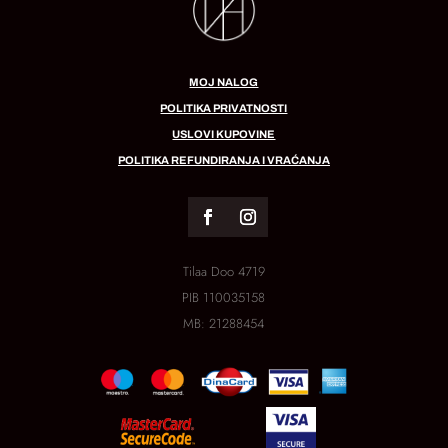
MOJ NALOG
POLITIKA PRIVATNOSTI
USLOVI KUPOVINE
POLITIKA REFUNDIRANJA I VRAĆANJA
Tilaa Doo 4719
PIB
110035158
MB:
21288454