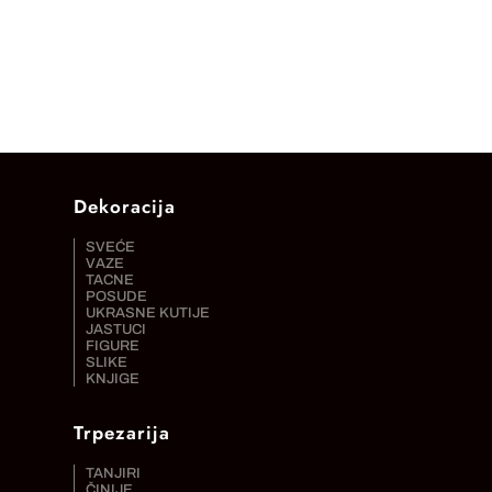
Dekoracija
SVEĆE
VAZE
TACNE
POSUDE
UKRASNE KUTIJE
JASTUCI
FIGURE
SLIKE
KNJIGE
Trpezarija
TANJIRI
ČINIJE