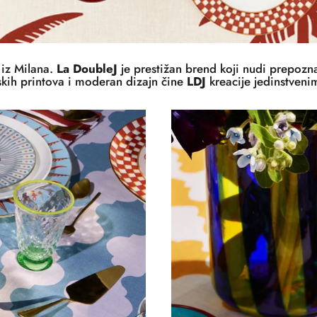
n iz Milana.
La DoubleJ
je prestižan brend koji nudi prepozn
skih printova i moderan dizajn čine
LDJ
kreacije jedinstven