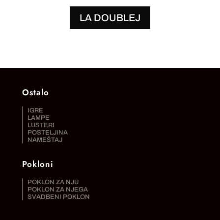
LA DOUBLEJ
Ostalo
IGRE
LAMPE
LUSTERI
POSTELJINA
NAMEŠTAJ
Pokloni
POKLON ZA NJU
POKLON ZA NJEGA
SVADBENI POKLON