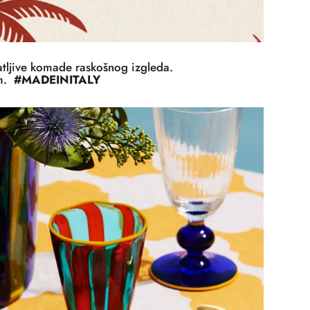
atljive komade raskošnog izgleda.
im.
#MADEINITALY