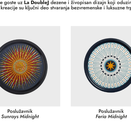
te goste uz
La DoubleJ
dezene i živopisan dizajn koji oduz
kreacije su ključni deo stvaranja bezvremenske i luksuzne tr
Poslužavnik
Poslužavnik
Sunrays Midnight
Feria Midnight