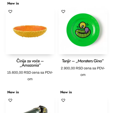
New in
Činija za voće –
Tanjir – „Monsters Gino“
„Amazonia“
2.900,00
RSD
cena sa PDV-
15.600,00
RSD
cena sa PDV-
om
om
New in
New in