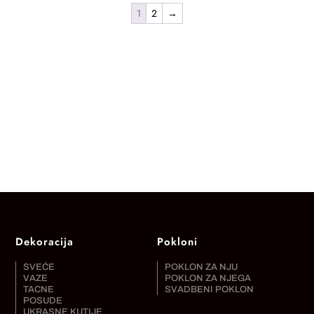
1
2
→
Dekoracija
Pokloni
SVEĆE
POKLON ZA NJU
VAZE
POKLON ZA NJEGA
TACNE
SVADBENI POKLON
POSUDE
UKRASNE KUTIJE