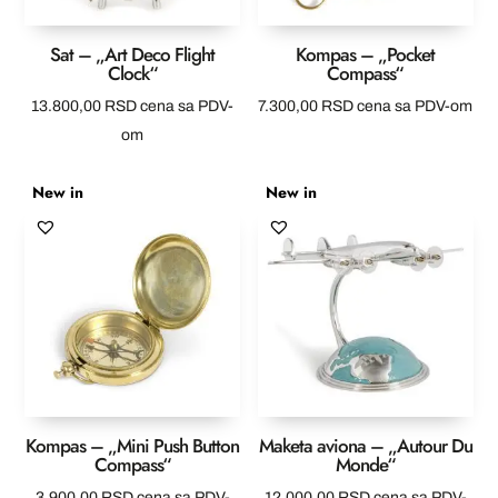
Sat – „Art Deco Flight
Kompas – „Pocket
Clock“
Compass“
13.800,00
RSD
cena sa PDV-
7.300,00
RSD
cena sa PDV-om
om
New in
New in
Kompas – „Mini Push Button
Maketa aviona – „Autour Du
Compass“
Monde“
3.900,00
RSD
cena sa PDV-
12.000,00
RSD
cena sa PDV-