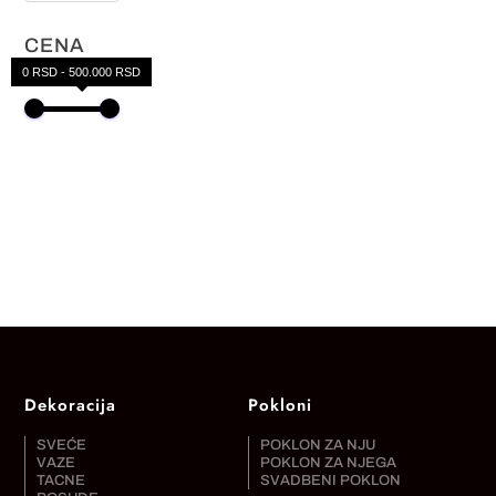
CENA
0 RSD - 500.000 RSD
Dekoracija
Pokloni
SVEĆE
POKLON ZA NJU
VAZE
POKLON ZA NJEGA
TACNE
SVADBENI POKLON