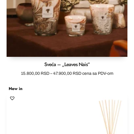
Sveća – „Leaves Nais“
Raspon
15.800,00
RSD
–
47.900,00
RSD
cena sa PDV-om
cena:
New in
od
15.800,00 RSD
do
47.900,00 RSD