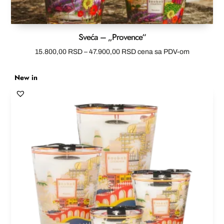
Sveća – „Provence“
Raspon
15.800,00
RSD
–
47.900,00
RSD
cena sa PDV-om
cena:
New in
od
15.800,00 RSD
do
47.900,00 RSD