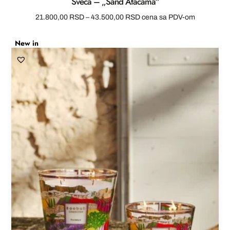
Sveca – „Sand Atacama“
Raspon
21.800,00
RSD
–
43.500,00
RSD
cena sa PDV-om
cena:
New in
od
21.800,00 RSD
do
43.500,00 RSD