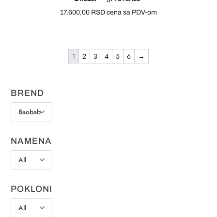
17.600,00
RSD
cena sa PDV-om
1
2
3
4
5
6
→
BREND
Baobab
NAMENA
All
POKLONI
All