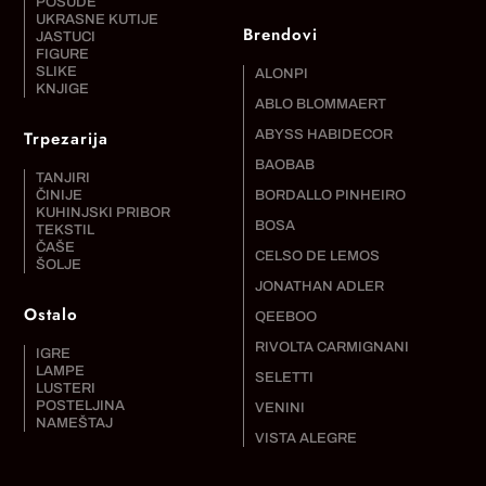
POSUDE
UKRASNE KUTIJE
Brendovi
JASTUCI
FIGURE
SLIKE
ALONPI
KNJIGE
ABLO BLOMMAERT
Trpezarija
ABYSS HABIDECOR
BAOBAB
TANJIRI
ČINIJE
BORDALLO PINHEIRO
KUHINJSKI PRIBOR
BOSA
TEKSTIL
ČAŠE
CELSO DE LEMOS
ŠOLJE
JONATHAN ADLER
Ostalo
QEEBOO
RIVOLTA CARMIGNANI
IGRE
LAMPE
SELETTI
LUSTERI
POSTELJINA
VENINI
NAMEŠTAJ
VISTA ALEGRE