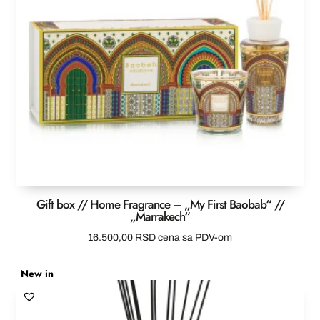
Gift box // Home Fragrance – „My First Baobab“ //
„Marrakech“
16.500,00
RSD
cena sa PDV-om
New in