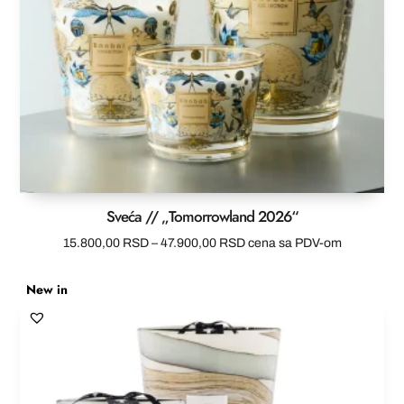
Sveća // „Tomorrowland 2026“
Raspon
15.800,00
RSD
–
47.900,00
RSD
cena sa PDV-om
cena:
New in
od
15.800,00 RSD
do
47.900,00 RSD