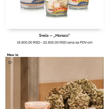
Sveća – „Monaco“
Raspon
15.800,00
RSD
–
22.600,00
RSD
cena sa PDV-om
cena:
New in
od
15.800,00 RSD
do
22.600,00 RSD