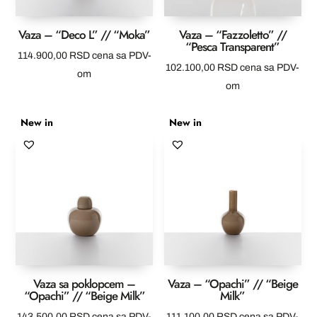
Vaza – “Deco L” // “Moka”
Vaza – “Fazzoletto” //
“Pesca Transparent”
114.900,00
RSD
cena sa PDV-
102.100,00
RSD
cena sa PDV-
om
om
New in
New in
Vaza sa poklopcem –
Vaza – “Opachi” // “Beige
“Opachi” // “Beige Milk”
Milk”
143.500,00
RSD
cena sa PDV-
111.100,00
RSD
cena sa PDV-