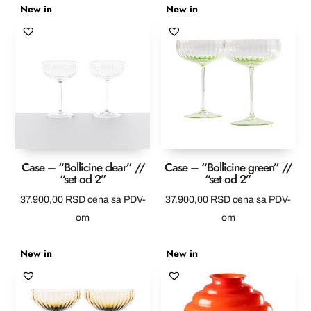
New in
New in
Case – “Bollicine clear” //
Case – “Bollicine green” //
“set od 2”
“set od 2”
37.900,00
RSD
cena sa PDV-
37.900,00
RSD
cena sa PDV-
om
om
New in
New in