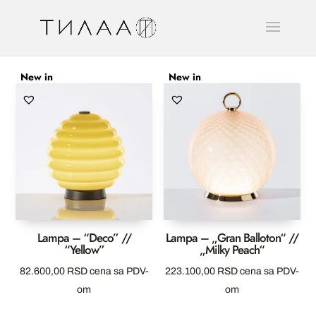
New in
New in
Lampa – “Deco” //
Lampa – „Gran Balloton“ //
“Yellow”
„Milky Peach“
82.600,00
RSD
cena sa PDV-
223.100,00
RSD
cena sa PDV-
om
om