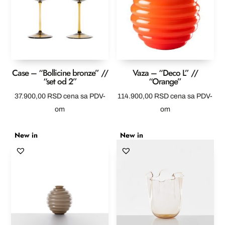
Case – “Bollicine bronze” //
Vaza – “Deco L” //
“set od 2”
“Orange”
37.900,00
RSD
cena sa PDV-
114.900,00
RSD
cena sa PDV-
om
om
New in
New in