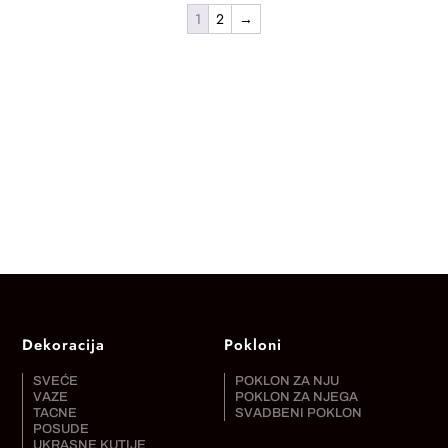
1
2
→
Dekoracija
Pokloni
SVEĆE
POKLON ZA NJU
VAZE
POKLON ZA NJEGA
TACNE
SVADBENI POKLON
POSUDE
UKRASNE KUTIJE