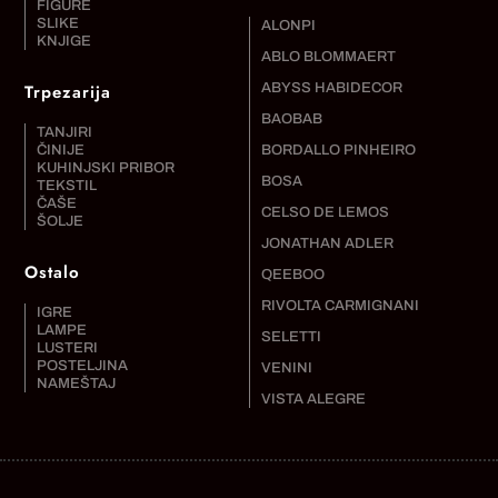
FIGURE
SLIKE
ALONPI
KNJIGE
ABLO BLOMMAERT
Trpezarija
ABYSS HABIDECOR
BAOBAB
TANJIRI
ČINIJE
BORDALLO PINHEIRO
KUHINJSKI PRIBOR
BOSA
TEKSTIL
ČAŠE
CELSO DE LEMOS
ŠOLJE
JONATHAN ADLER
Ostalo
QEEBOO
RIVOLTA CARMIGNANI
IGRE
LAMPE
SELETTI
LUSTERI
POSTELJINA
VENINI
NAMEŠTAJ
VISTA ALEGRE