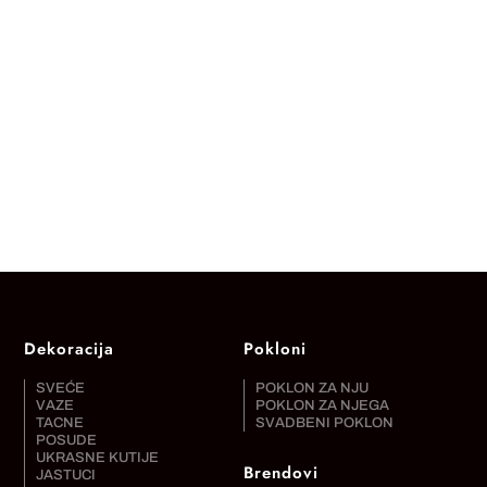
Dekoracija
Pokloni
SVEĆE
POKLON ZA NJU
VAZE
POKLON ZA NJEGA
TACNE
SVADBENI POKLON
POSUDE
UKRASNE KUTIJE
Brendovi
JASTUCI