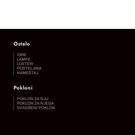
Ostalo
IGRE
LAMPE
LUSTERI
POSTELJINA
NAMEŠTAJ
Pokloni
POKLON ZA NJU
POKLON ZA NJEGA
SVADBENI POKLON