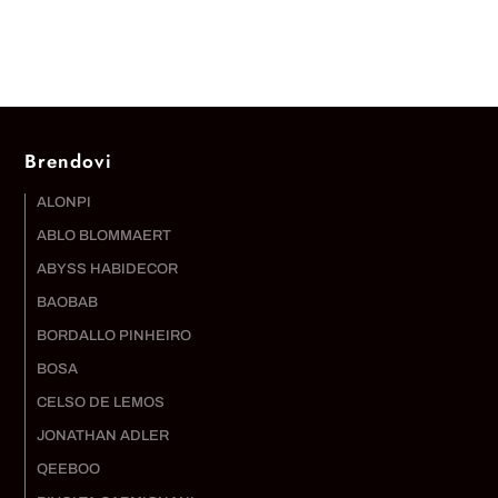
Brendovi
ALONPI
ABLO BLOMMAERT
ABYSS HABIDECOR
BAOBAB
BORDALLO PINHEIRO
BOSA
CELSO DE LEMOS
JONATHAN ADLER
QEEBOO