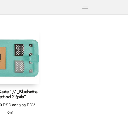
arte“ // „Bluebettle
set od 2 špila“
00
RSD
cena sa PDV-
om