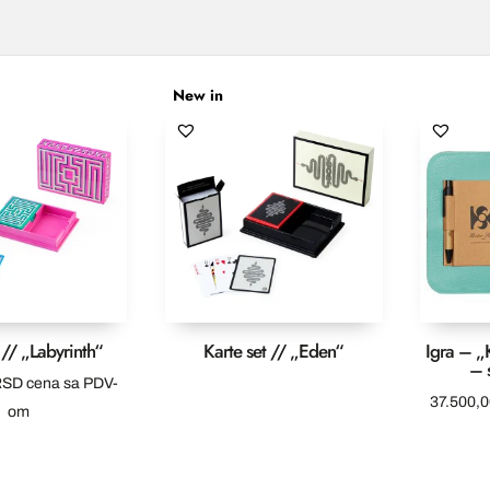
New in
 // „Labyrinth“
Karte set // „Eden“
Igra – „K
– 
RSD
cena sa PDV-
37.500,
om