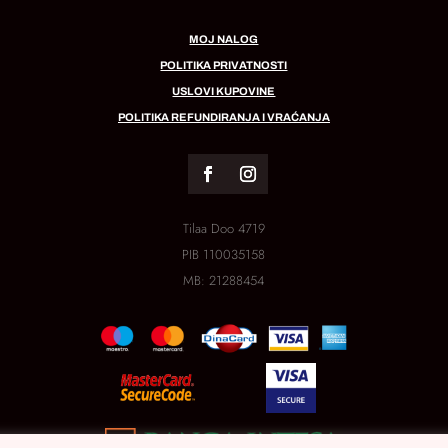
MOJ NALOG
POLITIKA PRIVATNOSTI
USLOVI KUPOVINE
POLITIKA REFUNDIRANJA I VRAĆANJA
Tilaa Doo 4719
PIB
110035158
MB:
21288454