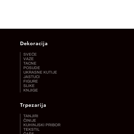
Dekoracija
SVEĆE
VAZE
TACNE
POSUDE
UKRASNE KUTIJE
JASTUCI
FIGURE
SLIKE
KNJIGE
Trpezarija
TANJIRI
ČINIJE
KUHINJSKI PRIBOR
TEKSTIL
ČAŠE