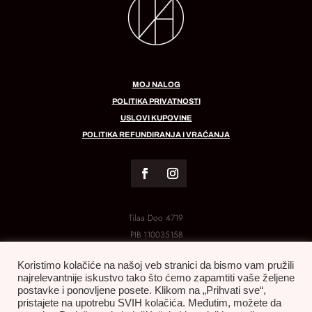
MOJ NALOG
POLITIKA PRIVATNOSTI
USLOVI KUPOVINE
POLITIKA REFUNDIRANJA I VRAĆANJA
Tilaa Doo 4719
PIB
110035158
MB:
21288454
Koristimo kolačiće na našoj veb stranici da bismo vam pružili
najrelevantnije iskustvo tako što ćemo zapamtiti vaše željene
postavke i ponovljene posete. Klikom na „Prihvati sve“,
pristajete na upotrebu SVIH kolačića. Međutim, možete da