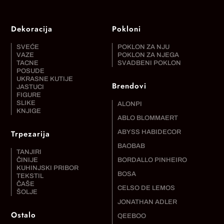
Dekoracija
Pokloni
SVEĆE
POKLON ZA NJU
VAZE
POKLON ZA NJEGA
TACNE
SVADBENI POKLON
POSUDE
UKRASNE KUTIJE
Brendovi
JASTUCI
FIGURE
SLIKE
ALONPI
KNJIGE
ABLO BLOMMAERT
Trpezarija
ABYSS HABIDECOR
BAOBAB
TANJIRI
ČINIJE
BORDALLO PINHEIRO
KUHINJSKI PRIBOR
BOSA
TEKSTIL
ČAŠE
CELSO DE LEMOS
ŠOLJE
JONATHAN ADLER
Ostalo
QEEBOO