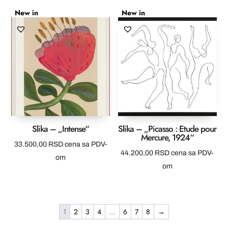
New in
New in
Slika – „Intense“
Slika – „Picasso : Etude pour
Mercure, 1924“
33.500,00
RSD
cena sa PDV-
44.200,00
RSD
cena sa PDV-
om
om
1
2
3
4
…
6
7
8
→