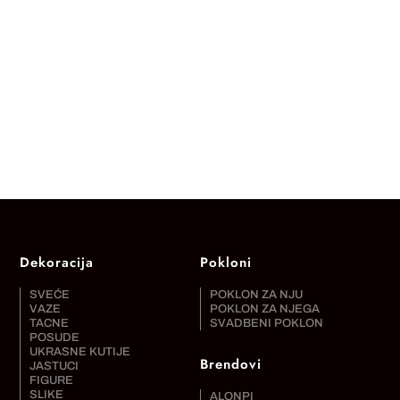
Dekoracija
Pokloni
SVEĆE
POKLON ZA NJU
VAZE
POKLON ZA NJEGA
TACNE
SVADBENI POKLON
POSUDE
UKRASNE KUTIJE
Brendovi
JASTUCI
FIGURE
SLIKE
ALONPI