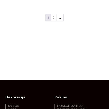
od
3.900,00 RSD
do
1
2
→
18.100,00 RSD
Dekoracija
Pokloni
SVEĆE
POKLON ZA NJU