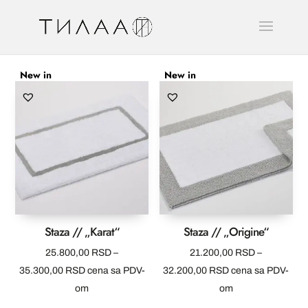
New in
New in
Staza // „Karat“
Staza // „Origine“
25.800,00
RSD
–
21.200,00
RSD
–
Raspon
Raspon
35.300,00
RSD
cena sa PDV-
32.200,00
RSD
cena sa PDV-
cena:
cena:
om
om
od
od