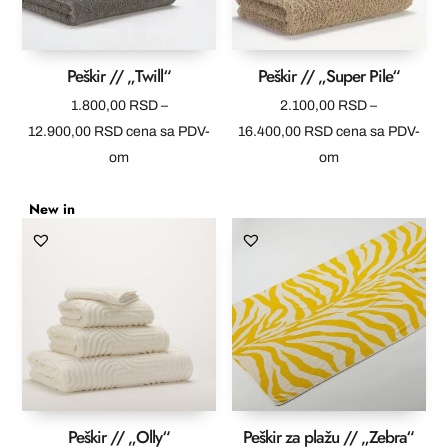
Peškir // „Twill“
Peškir // „Super Pile“
1.800,00
RSD
–
2.100,00
RSD
–
Raspon
Raspon
12.900,00
RSD
cena sa PDV-
16.400,00
RSD
cena sa PDV-
cena:
cena:
om
om
od
od
New in
1.800,00 RSD
2.100,00 RSD
do
do
12.900,00 RSD
16.400,00 RSD
Peškir // „Olly“
Peškir za plažu // „Zebra“