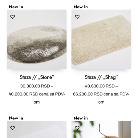
New in
New in
25.800,00 RSD
21.200,00 RSD
do
do
35.300,00 RSD
32.200,00 RSD
Staza // „Stone“
Staza // „Shag“
30.300,00
RSD
–
40.600,00
RSD
–
Raspon
Raspon
40.200,00
RSD
cena sa PDV-
66.200,00
RSD
cena sa PDV-
cena:
cena:
om
om
od
od
New in
New in
30.300,00 RSD
40.600,00 RSD
do
do
40.200,00 RSD
66.200,00 RSD