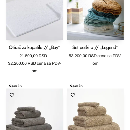
Otirač za kupatilo // „Bay“
Set peškira // „Legend“
21.800,00
RSD
–
53.200,00
RSD
cena sa PDV-
Raspon
32.200,00
RSD
cena sa PDV-
om
cena:
om
od
New in
New in
21.800,00 RSD
do
32.200,00 RSD