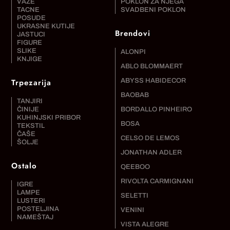
VAZE
POKLON ZA NJEGA
TACNE
SVADBENI POKLON
POSUDE
UKRASNE KUTIJE
Brendovi
JASTUCI
FIGURE
SLIKE
ALONPI
KNJIGE
ABLO BLOMMAERT
Trpezarija
ABYSS HABIDECOR
BAOBAB
TANJIRI
ČINIJE
BORDALLO PINHEIRO
KUHINJSKI PRIBOR
BOSA
TEKSTIL
ČAŠE
CELSO DE LEMOS
ŠOLJE
JONATHAN ADLER
Ostalo
QEEBOO
RIVOLTA CARMIGNANI
IGRE
LAMPE
SELETTI
LUSTERI
POSTELJINA
VENINI
NAMEŠTAJ
VISTA ALEGRE