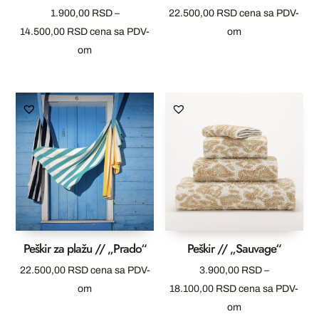
1.900,00
RSD
–
22.500,00
RSD
cena sa PDV-
Raspon
14.500,00
RSD
cena sa PDV-
om
cena:
om
od
1.900,00 RSD
do
14.500,00 RSD
Peškir za plažu // „Prado“
Peškir // „Sauvage“
22.500,00
RSD
cena sa PDV-
3.900,00
RSD
–
Raspon
om
18.100,00
RSD
cena sa PDV-
cena:
om