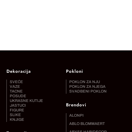
Dekoracija
Pokloni
SVEĆE
POKLON ZA NJU
VAZE
POKLON ZA NJEGA
TACNE
SVADBENI POKLON
POSUDE
UKRASNE KUTIJE
Brendovi
JASTUCI
FIGURE
SLIKE
ALONPI
KNJIGE
ABLO BLOMMAERT