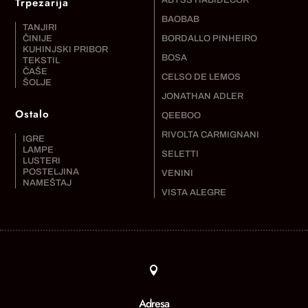
Trpezarija
ABYSS HABIDECOR
BAOBAB
TANJIRI
ČINIJE
BORDALLO PINHEIRO
KUHINJSKI PRIBOR
BOSA
TEKSTIL
ČAŠE
CELSO DE LEMOS
ŠOLJE
JONATHAN ADLER
Ostalo
QEEBOO
RIVOLTA CARMIGNANI
IGRE
LAMPE
SELETTI
LUSTERI
POSTELJINA
VENINI
NAMEŠTAJ
VISTA ALEGRE

Adresa