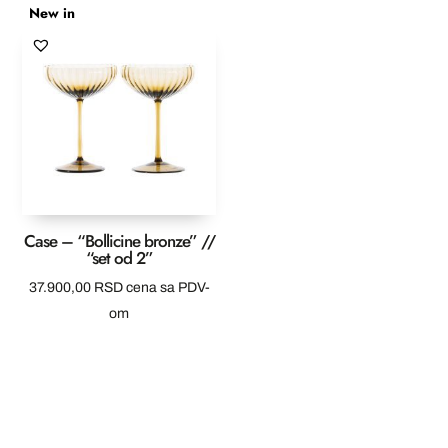
New in
Case – “Bollicine bronze” //
“set od 2”
37.900,00
RSD
cena sa PDV-
om