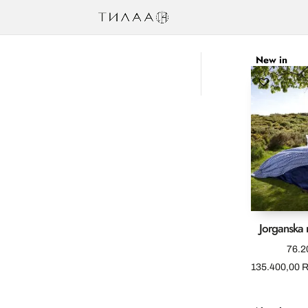
New in
Jorganska 
76.2
135.400,00