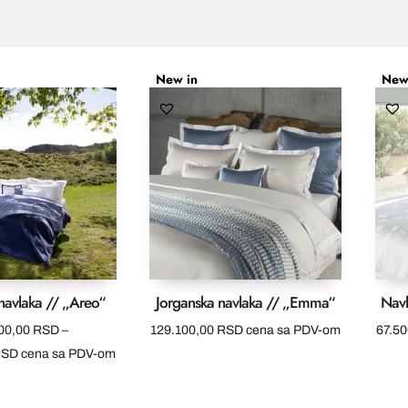
New in
New
navlaka // „Areo“
Jorganska navlaka // „Emma“
Navl
00,00
RSD
–
129.100,00
RSD
cena sa PDV-om
67.5
Raspon
RSD
cena sa PDV-om
cena:
od