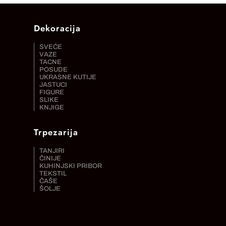
Dekoracija
SVEĆE
VAZE
TACNE
POSUDE
UKRASNE KUTIJE
JASTUCI
FIGURE
SLIKE
KNJIGE
Trpezarija
TANJIRI
ČINIJE
KUHINJSKI PRIBOR
TEKSTIL
ČAŠE
ŠOLJE