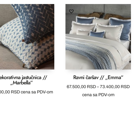
od
do
110.700,00 RSD
110.700,00 RSD
do
117.800,00 RSD
ekorativna jastučnica //
Ravni čaršav // „Emma“
„Marbella“
Ras
67.500,00
RSD
–
73.400,00
RSD
00,00
RSD
cena sa PDV-om
cena
cena sa PDV-om
od
67.5
do
73.4