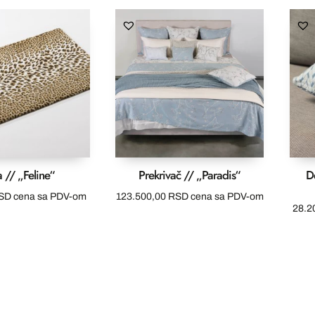
76.200,00 RSD
do
135.400,00 RSD
 // „Feline“
Prekrivač // „Paradis“
D
SD
cena sa PDV-om
123.500,00
RSD
cena sa PDV-om
28.2