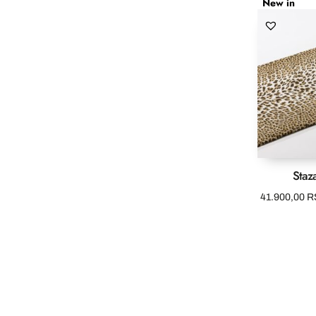
New in
Staza
41.900,00
R