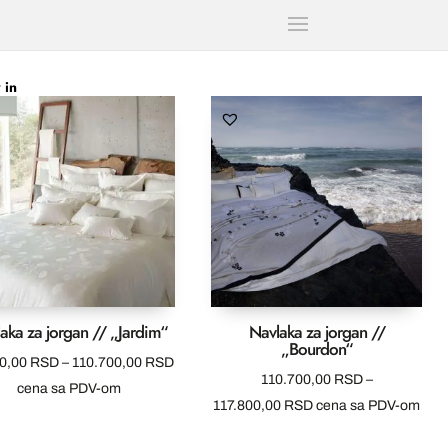
 in
aka za jorgan // „Jardim“
Navlaka za jorgan //
„Bourdon“
Raspon
00,00
RSD
–
110.700,00
RSD
110.700,00
RSD
–
cena:
cena sa PDV-om
Raspon
117.800,00
RSD
cena sa PDV-om
od
cena:
67.500,00 RSD