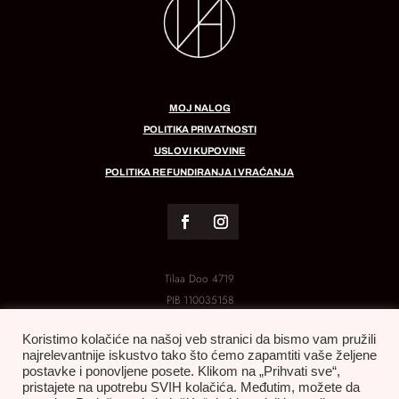
MOJ NALOG
POLITIKA PRIVATNOSTI
USLOVI KUPOVINE
POLITIKA REFUNDIRANJA I VRAĆANJA
Tilaa Doo 4719
PIB
110035158
MB:
21288454
Koristimo kolačiće na našoj veb stranici da bismo vam pružili
najrelevantnije iskustvo tako što ćemo zapamtiti vaše željene
postavke i ponovljene posete. Klikom na „Prihvati sve“,
pristajete na upotrebu SVIH kolačića. Međutim, možete da