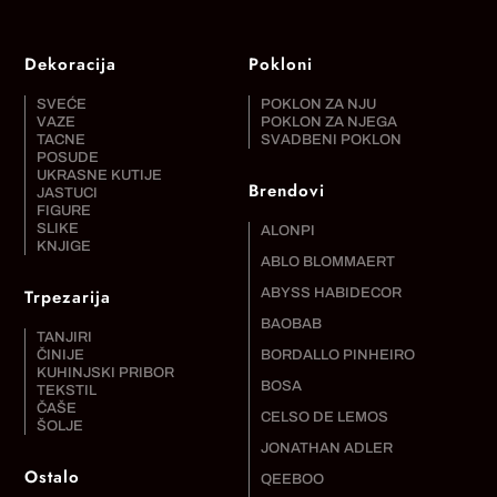
Dekoracija
Pokloni
SVEĆE
POKLON ZA NJU
VAZE
POKLON ZA NJEGA
TACNE
SVADBENI POKLON
POSUDE
UKRASNE KUTIJE
Brendovi
JASTUCI
FIGURE
SLIKE
ALONPI
KNJIGE
ABLO BLOMMAERT
Trpezarija
ABYSS HABIDECOR
BAOBAB
TANJIRI
ČINIJE
BORDALLO PINHEIRO
KUHINJSKI PRIBOR
BOSA
TEKSTIL
ČAŠE
CELSO DE LEMOS
ŠOLJE
JONATHAN ADLER
Ostalo
QEEBOO