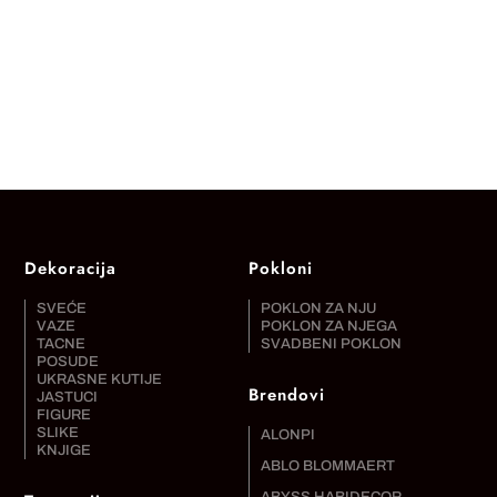
Dekoracija
Pokloni
SVEĆE
POKLON ZA NJU
VAZE
POKLON ZA NJEGA
TACNE
SVADBENI POKLON
POSUDE
UKRASNE KUTIJE
Brendovi
JASTUCI
FIGURE
SLIKE
ALONPI
KNJIGE
ABLO BLOMMAERT