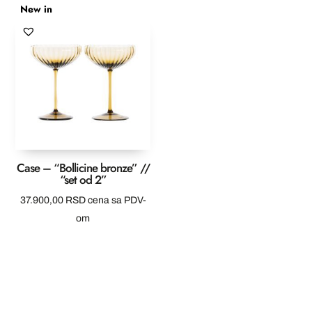
New in
Case – “Bollicine bronze” //
“set od 2”
37.900,00
RSD
cena sa PDV-
om