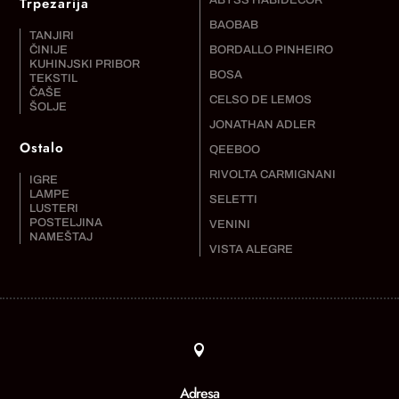
Trpezarija
ABYSS HABIDECOR
BAOBAB
TANJIRI
ČINIJE
BORDALLO PINHEIRO
KUHINJSKI PRIBOR
BOSA
TEKSTIL
ČAŠE
CELSO DE LEMOS
ŠOLJE
JONATHAN ADLER
Ostalo
QEEBOO
RIVOLTA CARMIGNANI
IGRE
LAMPE
SELETTI
LUSTERI
POSTELJINA
VENINI
NAMEŠTAJ
VISTA ALEGRE

Adresa