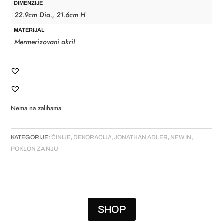
DIMENZIJE
22.9cm Dia., 21.6cm H
MATERIJAL
Mermerizovani akril
Nema na zalihama
KATEGORIJE:
ČINIJE
,
DEKORACIJA
,
JONATHAN ADLER
,
NEW IN
,
POKLON ZA NJU
SHOP