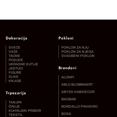
Dekoracija
Pokloni
SVEĆE
POKLON ZA NJU
VAZE
POKLON ZA NJEGA
TACNE
SVADBENI POKLON
POSUDE
UKRASNE KUTIJE
Brendovi
JASTUCI
FIGURE
SLIKE
ALONPI
KNJIGE
ABLO BLOMMAERT
Trpezarija
ABYSS HABIDECOR
BAOBAB
TANJIRI
ČINIJE
BORDALLO PINHEIRO
KUHINJSKI PRIBOR
BOSA
TEKSTIL