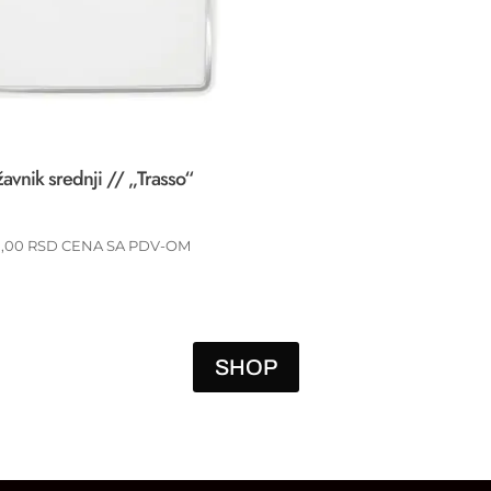
žavnik srednji // „Trasso“
0,00
RSD
CENA SA PDV-OM
SHOP