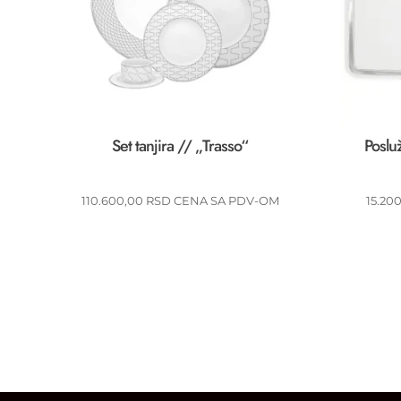
Set tanjira // „Trasso“
Poslu
110.600,00
RSD
CENA SA PDV-OM
15.20