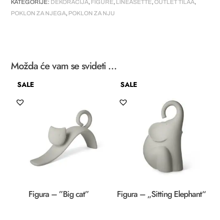
KATEGORIJE:
DEKORACIJA
,
FIGURE
,
LINEASETTE
,
OUTLET TILAA
,
POKLON ZA NJEGA
,
POKLON ZA NJU
Možda će vam se svideti …
SALE
SALE
Figura – ”Big cat”
Figura – „Sitting Elephant“