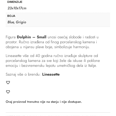
DIMENZIJE
23x10x17cm
BOJA
Blue, Grigio
Figura
Dolphin – Small
unosi osećaj slobode i radosti u
prostor. Ručno izrađena od finog porcelanskog kamena i
obojena u nijansu plave boje, simbolizuje harmoniju.
Lineasette više od 40 godina ručno izrađuje skulpture od
porcelanskog kamena za sve koji žele da iskuse ili poklone
emociju i bezvremensku lepotu umetničkog dela iz Italije.
Saznaj više o brendu:
Lineasette
Ovaj proizvod trenutno nije na stanju i nije dostupan.