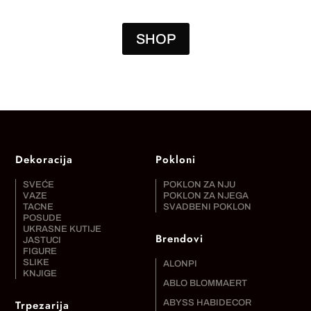
14.500,00 RSD.
6.500,00 RSD.
SHOP
Dekoracija
Pokloni
SVEĆE
POKLON ZA NJU
VAZE
POKLON ZA NJEGA
TACNE
SVADBENI POKLON
POSUDE
UKRASNE KUTIJE
Brendovi
JASTUCI
FIGURE
SLIKE
ALONPI
KNJIGE
ABLO BLOMMAERT
Trpezarija
ABYSS HABIDECOR