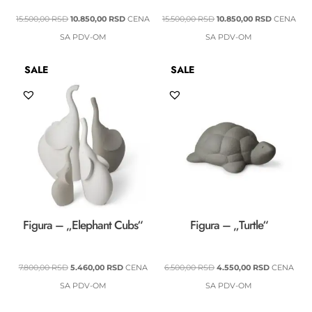
ORIGINALNA
TRENUTNA
ORIGINALNA
TRENUTN
15.500,00
RSD
10.850,00
RSD
CENA
15.500,00
RSD
10.850,00
RSD
CENA
CENA
CENA
CENA
CENA
SA PDV-OM
SA PDV-OM
JE
JE:
JE
JE:
SALE
SALE
BILA:
10.850,00 RSD.
BILA:
10.850,00 
15.500,00 RSD.
15.500,00 RSD.
Figura – „Elephant Cubs“
Figura – „Turtle“
ORIGINALNA
TRENUTNA
ORIGINALNA
TRENUTNA
7.800,00
RSD
5.460,00
RSD
CENA
6.500,00
RSD
4.550,00
RSD
CENA
CENA
CENA
CENA
CENA
SA PDV-OM
SA PDV-OM
JE
JE:
JE
JE: