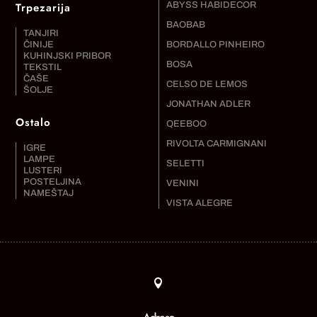
Trpezarija
ABYSS HABIDECOR
BAOBAB
TANJIRI
ČINIJE
BORDALLO PINHEIRO
KUHINJSKI PRIBOR
BOSA
TEKSTIL
ČAŠE
CELSO DE LEMOS
ŠOLJE
JONATHAN ADLER
Ostalo
QEEBOO
RIVOLTA CARMIGNANI
IGRE
LAMPE
SELETTI
LUSTERI
POSTELJINA
VENINI
NAMEŠTAJ
VISTA ALEGRE
