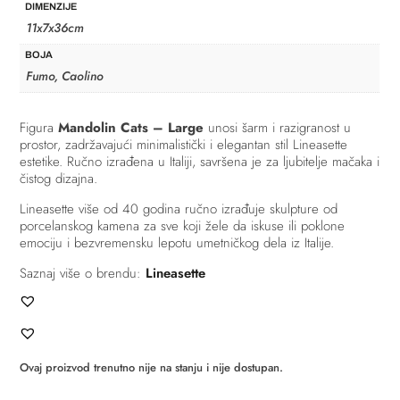
DIMENZIJE
11x7x36cm
BOJA
Fumo, Caolino
Figura
Mandolin Cats – Large
unosi šarm i razigranost u
prostor, zadržavajući minimalistički i elegantan stil Lineasette
estetike. Ručno izrađena u Italiji, savršena je za ljubitelje mačaka i
čistog dizajna.
Lineasette više od 40 godina ručno izrađuje skulpture od
porcelanskog kamena za sve koji žele da iskuse ili poklone
emociju i bezvremensku lepotu umetničkog dela iz Italije.
Saznaj više o brendu:
Lineasette
Ovaj proizvod trenutno nije na stanju i nije dostupan.