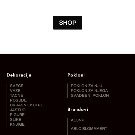
BILA:
5.460,00 RSD.
BILA:
4.550,00 RS
7.800,00 RSD.
6.500,00 RSD.
SHOP
Dekoracija
Pokloni
SVEĆE
POKLON ZA NJU
VAZE
POKLON ZA NJEGA
TACNE
SVADBENI POKLON
POSUDE
UKRASNE KUTIJE
Brendovi
JASTUCI
FIGURE
SLIKE
ALONPI
KNJIGE
ABLO BLOMMAERT