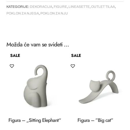
KATEGORIJE:
DEKORACIJA
,
FIGURE
,
LINEASETTE
,
OUTLET TILAA
,
POKLON ZA NJEGA
,
POKLON ZA NJU
Možda će vam se svideti …
SALE
SALE
Figura – „Sitting Elephant“
Figura – ”Big cat”