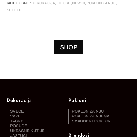
KATEGORIJE:
DEKORACIJA
,
FIGURE
,
NEW IN
,
POKLON ZA NJU
,
SELETTI
SHOP
Dekoracija
Pokloni
SVEĆE
POKLON ZA NJU
VAZE
POKLON ZA NJEGA
TACNE
SVADBENI POKLON
POSUDE
UKRASNE KUTIJE
Brendovi
JASTUCI