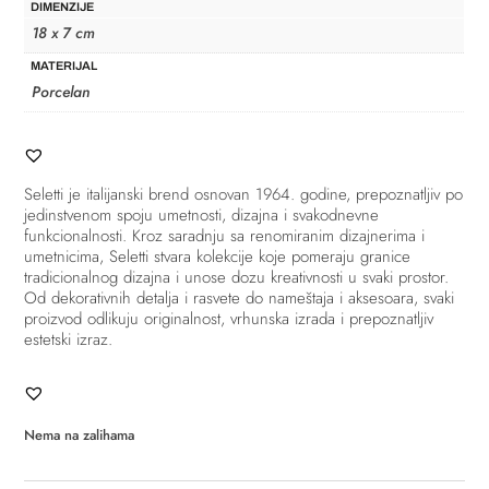
DIMENZIJE
18 x 7 cm
MATERIJAL
Porcelan
Seletti
je italijanski brend osnovan 1964. godine, prepoznatljiv po
jedinstvenom spoju umetnosti, dizajna i svakodnevne
funkcionalnosti. Kroz saradnju sa renomiranim dizajnerima i
umetnicima, Seletti stvara kolekcije koje pomeraju granice
tradicionalnog dizajna i unose dozu kreativnosti u svaki prostor.
Od dekorativnih detalja i rasvete do nameštaja i aksesoara, svaki
proizvod odlikuju originalnost, vrhunska izrada i prepoznatljiv
estetski izraz.
Nema na zalihama