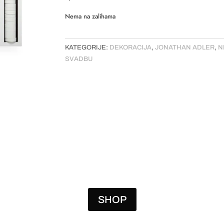
Nema na zalihama
KATEGORIJE:
DEKORACIJA
,
JONATHAN ADLER
,
N
SVADBU
SHOP