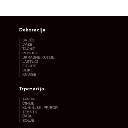
Dekoracija
SVEĆE
VAZE
TACNE
POSUDE
UKRASNE KUTIJE
JASTUCI
FIGURE
SLIKE
KNJIGE
Trpezarija
TANJIRI
ČINIJE
KUHINJSKI PRIBOR
TEKSTIL
ČAŠE
ŠOLJE