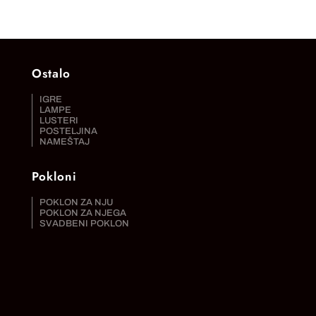
Ostalo
IGRE
LAMPE
LUSTERI
POSTELJINA
NAMEŠTAJ
Pokloni
POKLON ZA NJU
POKLON ZA NJEGA
SVADBENI POKLON