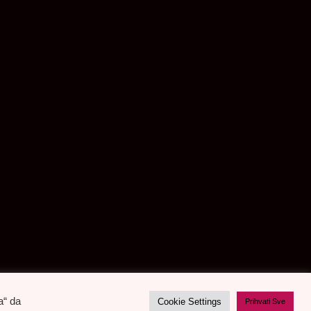
a“ da
Cookie Settings
Prihvati Sve