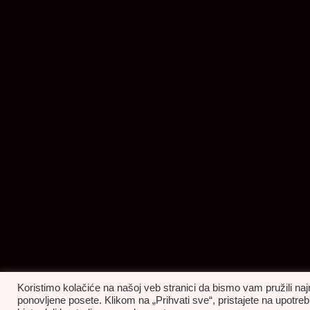
Koristimo kolačiće na našoj veb stranici da bismo vam pružili naj
ponovljene posete. Klikom na „Prihvati sve“, pristajete na upot