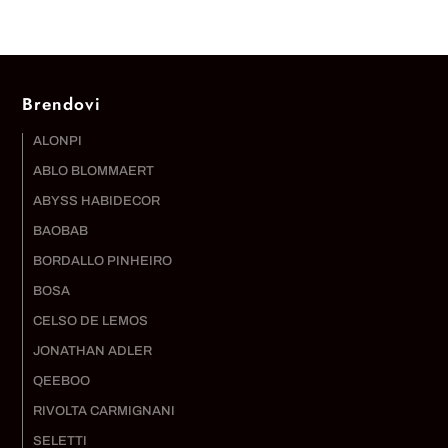
Brendovi
ALONPI
ABLO BLOMMAERT
ABYSS HABIDECOR
BAOBAB
BORDALLO PINHEIRO
BOSA
CELSO DE LEMOS
JONATHAN ADLER
QEEBOO
RIVOLTA CARMIGNANI
SELETTI