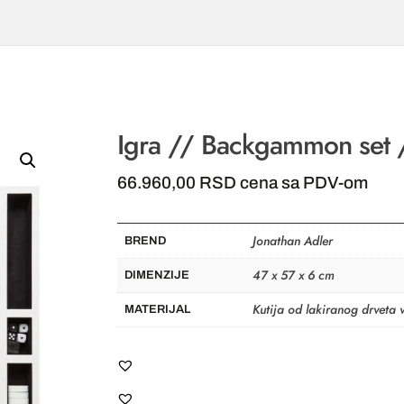
Igra // Backgammon set 
66.960,00
RSD
cena sa PDV-om
Jonathan Adler
BREND
47 x 57 x 6 cm
DIMENZIJE
Kutija od lakiranog drveta
MATERIJAL