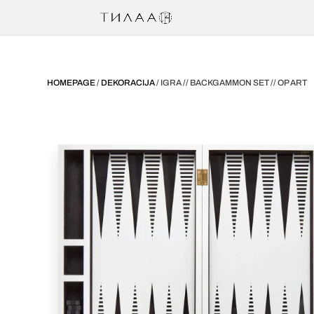
HOMEPAGE
/
DEKORACIJA
/ IGRA // BACKGAMMON SET // OP ART