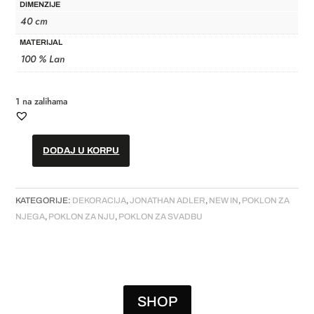
DIMENZIJE
40 cm
MATERIJAL
100 % Lan
1 na zalihama
DODAJ U KORPU
Jastuk
//
Celestial
KATEGORIJE:
DEKORACIJA
,
JONATHAN ADLER
,
NEW IN
,
POKLON ZA
količina
NJEGA
,
POKLON ZA NJU
,
POKLON ZA SVADBU
SHOP