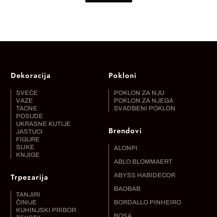
Dekoracija
Pokloni
SVEĆE
POKLON ZA NJU
VAZE
POKLON ZA NJEGA
TACNE
SVADBENI POKLON
POSUDE
UKRASNE KUTIJE
Brendovi
JASTUCI
FIGURE
SLIKE
ALONPI
KNJIGE
ABLO BLOMMAERT
Trpezarija
ABYSS HABIDECOR
BAOBAB
TANJIRI
ČINIJE
BORDALLO PINHEIRO
KUHINJSKI PRIBOR
BOSA