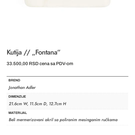
Kutija // „Fontana“
33.500,00
RSD
cena sa PDV-om
BREND
Jonathan Adler
DIMENZIJE
21.6cm W, 11.5cm D, 12.7cm H
MATERIJAL
Beli mermerizovani akril sa poliranim mesinganim ručkama