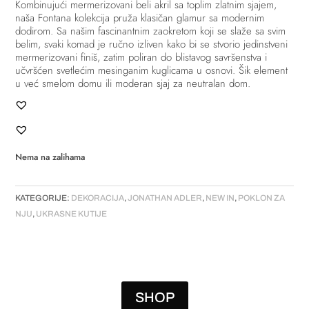
Kombinujući mermerizovani beli akril sa toplim zlatnim sjajem,
naša Fontana kolekcija pruža klasičan glamur sa modernim
dodirom. Sa našim fascinantnim zaokretom koji se slaže sa svim
belim, svaki komad je ručno izliven kako bi se stvorio jedinstveni
mermerizovani finiš, zatim poliran do blistavog savršenstva i
učvršćen svetlećim mesinganim kuglicama u osnovi. Šik element
u već smelom domu ili moderan sjaj za neutralan dom.
Nema na zalihama
KATEGORIJE:
DEKORACIJA
,
JONATHAN ADLER
,
NEW IN
,
POKLON ZA
NJU
,
UKRASNE KUTIJE
SHOP