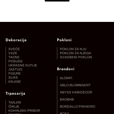
Dekoracija
Pokloni
SVEĆE
POKLON ZA NJU
VAZE
POKLON ZA NJEGA
TACNE
SVADBENI POKLON
POSUDE
UKRASNE KUTIJE
Brendovi
JASTUCI
FIGURE
SLIKE
ALONPI
KNJIGE
ABLO BLOMMAERT
Trpezarija
ABYSS HABIDECOR
BAOBAB
TANJIRI
ČINIJE
BORDALLO PINHEIRO
KUHINJSKI PRIBOR
BOSA