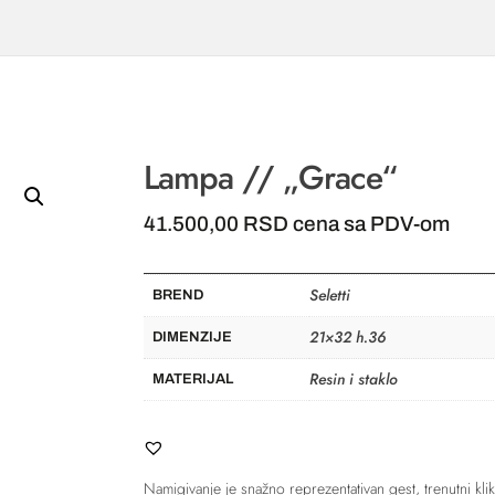
Lampa // „Grace“
41.500,00
RSD
cena sa PDV-om
Seletti
BREND
21×32 h.36
DIMENZIJE
Resin i staklo
MATERIJAL
Namigivanje je snažno reprezentativan gest, trenutni klik