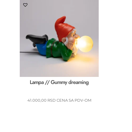
Lampa // Gummy dreaming
41.000,00
RSD
CENA SA PDV-OM