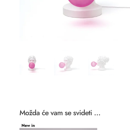
Možda će vam se svideti …
New in