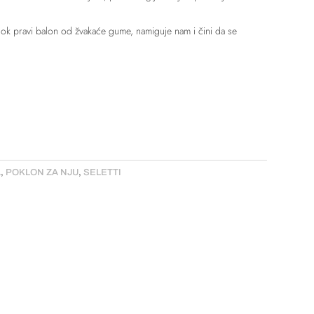
 dok pravi balon od žvakaće gume, namiguje nam i čini da se
A
,
POKLON ZA NJU
,
SELETTI