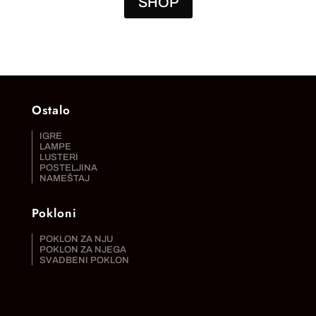
SHOP
Ostalo
IGRE
LAMPE
LUSTERI
POSTELJINA
NAMEŠTAJ
Pokloni
POKLON ZA NJU
POKLON ZA NJEGA
SVADBENI POKLON