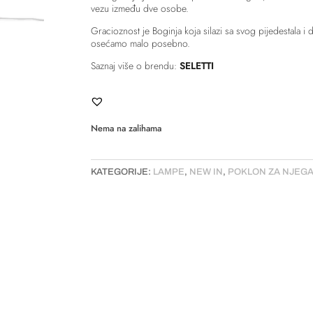
vezu između dve osobe.
Gracioznost je Boginja koja silazi sa svog pijedestala i
osećamo malo posebno.
Saznaj više o brendu:
SELETTI
Nema na zalihama
KATEGORIJE:
LAMPE
,
NEW IN
,
POKLON ZA NJEG