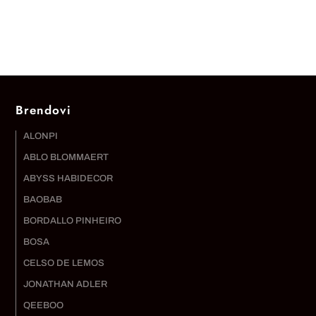
Brendovi
ALONPI
ABLO BLOMMAERT
ABYSS HABIDECOR
BAOBAB
BORDALLO PINHEIRO
BOSA
CELSO DE LEMOS
JONATHAN ADLER
QEEBOO