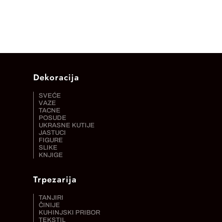
Dekoracija
SVEĆE
VAZE
TACNE
POSUDE
UKRASNE KUTIJE
JASTUCI
FIGURE
SLIKE
KNJIGE
Trpezarija
TANJIRI
ČINIJE
KUHINJSKI PRIBOR
TEKSTIL