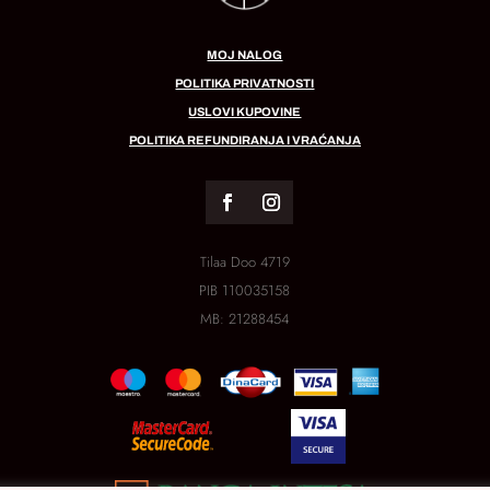
MOJ NALOG
POLITIKA PRIVATNOSTI
USLOVI KUPOVINE
POLITIKA REFUNDIRANJA I VRAĆANJA
Tilaa Doo 4719
PIB
110035158
MB:
21288454