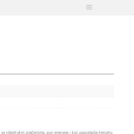
 sa višestrukim značenjima, pun energije i koji uspostavlja trenutnu