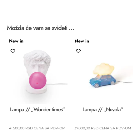
Boy"
količina
Možda će vam se svideti …
New in
New in
Lampa // „Wonder times“
Lampa // „Nuvola“
41.500,00
RSD
CENA SA PDV-OM
37.000,00
RSD
CENA SA PDV-OM