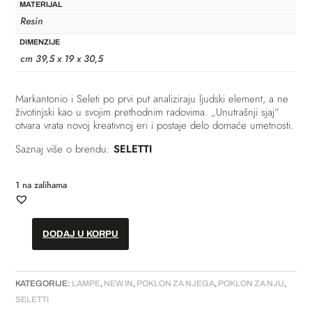
MATERIJAL
Resin
DIMENZIJE
cm 39,5 x 19 x 30,5
Markantonio i Seleti po prvi put analiziraju ljudski element, a ne
životinjski kao u svojim prethodnim radovima. „Unutrašnji sjaj“
otvara vrata novoj kreativnoj eri i postaje delo domaće umetnosti.
Saznaj više o brendu:
SELETTI
1 na zalihama
DODAJ U KORPU
Lampa
//
"Innerglow
KATEGORIJE:
LAMPE
,
NEW IN
,
POKLON ZA NJEGA
,
POKLON ZA NJU
,
mini
SELETTI
-