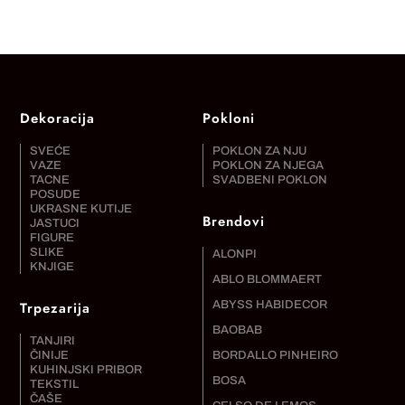
Dekoracija
Pokloni
SVEĆE
POKLON ZA NJU
VAZE
POKLON ZA NJEGA
TACNE
SVADBENI POKLON
POSUDE
UKRASNE KUTIJE
Brendovi
JASTUCI
FIGURE
SLIKE
ALONPI
KNJIGE
ABLO BLOMMAERT
Trpezarija
ABYSS HABIDECOR
BAOBAB
TANJIRI
ČINIJE
BORDALLO PINHEIRO
KUHINJSKI PRIBOR
BOSA
TEKSTIL
ČAŠE