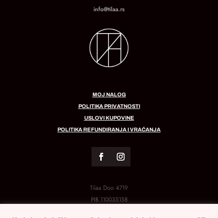
info@tilaa.rs
MOJ NALOG
POLITIKA PRIVATNOSTI
USLOVI KUPOVINE
POLITIKA REFUNDIRANJA I VRAĆANJA
Tilaa Doo 4719
PIB
110035158
MB:
21288454