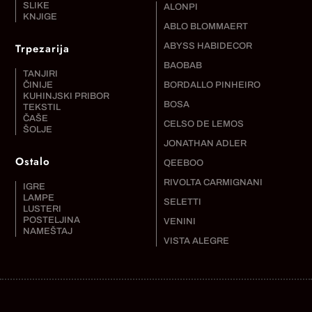
SLIKE
ALONPI
KNJIGE
ABLO BLOMMAERT
Trpezarija
ABYSS HABIDECOR
BAOBAB
TANJIRI
ČINIJE
BORDALLO PINHEIRO
KUHINJSKI PRIBOR
BOSA
TEKSTIL
ČAŠE
CELSO DE LEMOS
ŠOLJE
JONATHAN ADLER
Ostalo
QEEBOO
RIVOLTA CARMIGNANI
IGRE
LAMPE
SELETTI
LUSTERI
POSTELJINA
VENINI
NAMEŠTAJ
VISTA ALEGRE