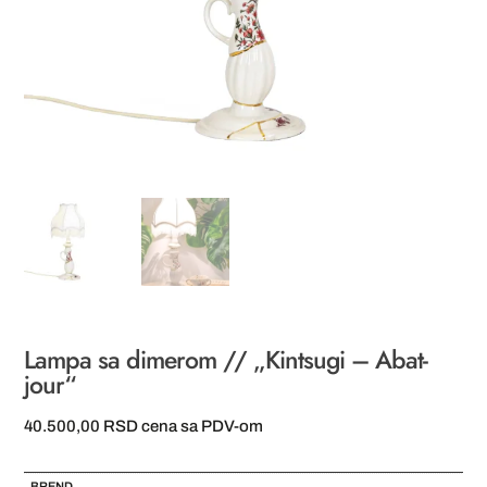
Lampa sa dimerom // „Kintsugi – Abat-
jour“
40.500,00
RSD
cena sa PDV-om
BREND