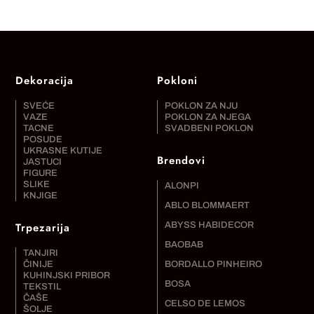
Dekoracija
Pokloni
SVEĆE
POKLON ZA NJU
VAZE
POKLON ZA NJEGA
TACNE
SVADBENI POKLON
POSUDE
UKRASNE KUTIJE
Brendovi
JASTUCI
FIGURE
SLIKE
ALONPI
KNJIGE
ABLO BLOMMAERT
Trpezarija
ABYSS HABIDECOR
BAOBAB
TANJIRI
ČINIJE
BORDALLO PINHEIRO
KUHINJSKI PRIBOR
BOSA
TEKSTIL
ČAŠE
CELSO DE LEMOS
ŠOLJE