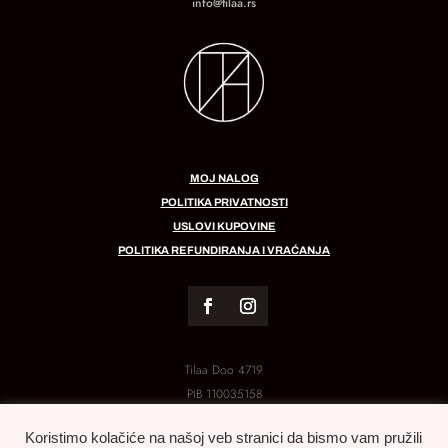
info@tilaa.rs
MOJ NALOG
POLITIKA PRIVATNOSTI
USLOVI KUPOVINE
POLITIKA REFUNDIRANJA I VRAĆANJA
Tilaa Doo 4719
PIB
110035158
MB:
21288454
Koristimo kolačiće na našoj veb stranici da bismo vam pružili