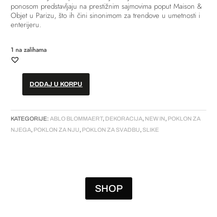
ponosom predstavljaju na prestižnim sajmovima poput Maison &
Objet u Parizu, što ih čini sinonimom za trendove u umetnosti i
enterijeru.
1 na zalihama
DODAJ U KORPU
Slika
-
"Close"
KATEGORIJE:
ABLO BLOMMAERT
,
DEKORACIJA
,
NEW IN
,
POKLON ZA
količina
NJEGA
,
POKLON ZA NJU
,
POKLON ZA SVADBU
,
SLIKE
SHOP