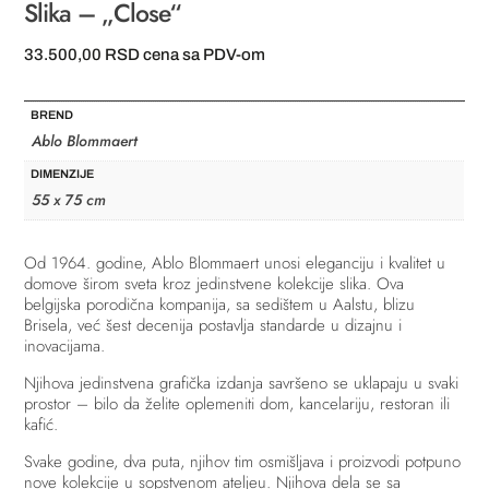
Slika – „Close“
33.500,00
RSD
cena sa PDV-om
BREND
Ablo Blommaert
DIMENZIJE
55 x 75 cm
Od 1964. godine, Ablo Blommaert unosi eleganciju i kvalitet u
domove širom sveta kroz jedinstvene kolekcije slika. Ova
belgijska porodična kompanija, sa sedištem u Aalstu, blizu
Brisela, već šest decenija postavlja standarde u dizajnu i
inovacijama.
Njihova jedinstvena grafička izdanja savršeno se uklapaju u svaki
prostor – bilo da želite oplemeniti dom, kancelariju, restoran ili
kafić.
Svake godine, dva puta, njihov tim osmišljava i proizvodi potpuno
nove kolekcije u sopstvenom ateljeu. Njihova dela se sa