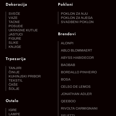
Dekoracija
Pokloni
SVEĆE
POKLON ZA NJU
VAZE
POKLON ZA NJEGA
TACNE
SVADBENI POKLON
POSUDE
UKRASNE KUTIJE
Brendovi
JASTUCI
FIGURE
SLIKE
ALONPI
KNJIGE
ABLO BLOMMAERT
Trpezarija
ABYSS HABIDECOR
BAOBAB
TANJIRI
ČINIJE
BORDALLO PINHEIRO
KUHINJSKI PRIBOR
BOSA
TEKSTIL
ČAŠE
CELSO DE LEMOS
ŠOLJE
JONATHAN ADLER
Ostalo
QEEBOO
RIVOLTA CARMIGNANI
IGRE
LAMPE
SELETTI