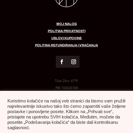
MOJ NALOG
POLITIKA PRIVATNOSTI
USLOVI KUPOVINE
POLITIKA REFUNDIRANJA I VRAĆANJA
Tilaa Doo 4719
PIB
110035158
MB:
21288454
Koristimo kolačiće na našoj veb stranici da bismo vam pružili
najrelevantnije iskustvo tako što ćemo zapamtiti vaše željene
postavke i ponovljene posete. Klikom na „Prihvati sve“,
pristajete na upotrebu SVIH kolačića. Međutim, možete da
posetite „Podešavanja kolačića“ da biste dali kontrolisanu
saglasnost.