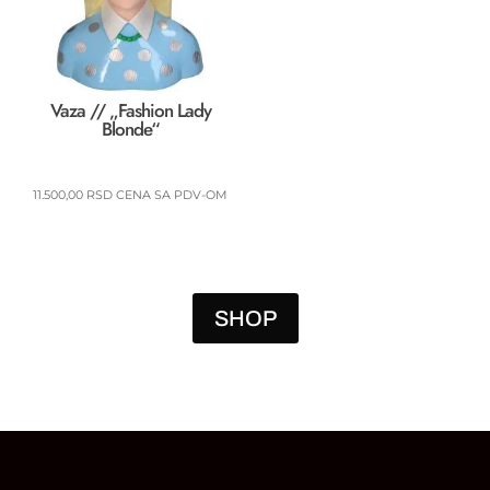
Vaza // „Fashion Lady
Blonde“
11.500,00
RSD
CENA SA PDV-OM
SHOP