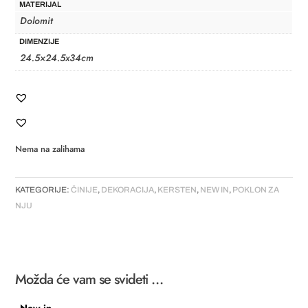
MATERIJAL
Dolomit
DIMENZIJE
24.5×24.5x34cm
Nema na zalihama
KATEGORIJE:
ČINIJE
,
DEKORACIJA
,
KERSTEN
,
NEW IN
,
POKLON ZA
NJU
Možda će vam se svideti …
New in