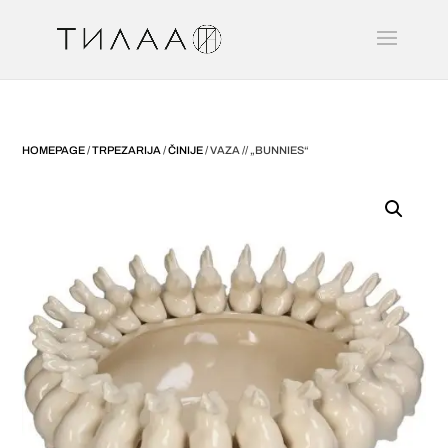
HOMEPAGE
/
TRPEZARIJA
/
ČINIJE
/ VAZA // „BUNNIES“