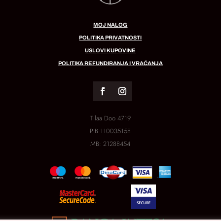
MOJ NALOG
POLITIKA PRIVATNOSTI
USLOVI KUPOVINE
POLITIKA REFUNDIRANJA I VRAĆANJA
Tilaa Doo 4719
PIB
110035158
MB:
21288454