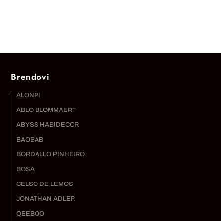
Brendovi
ALONPI
ABLO BLOMMAERT
ABYSS HABIDECOR
BAOBAB
BORDALLO PINHEIRO
BOSA
CELSO DE LEMOS
JONATHAN ADLER
QEEBOO