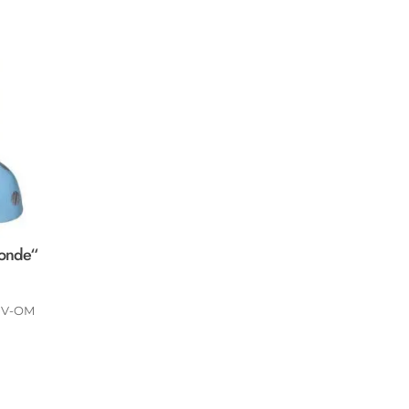
londe“
DV-OM