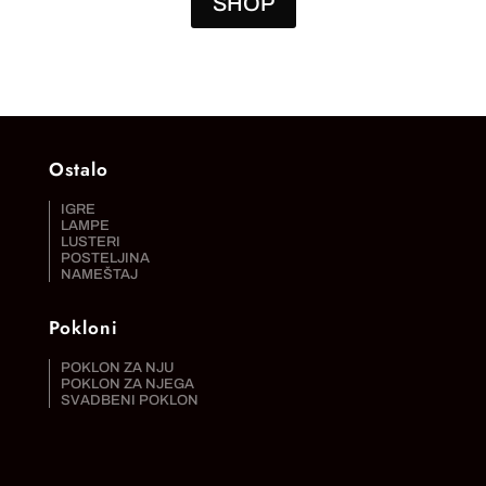
SHOP
Ostalo
IGRE
LAMPE
LUSTERI
POSTELJINA
NAMEŠTAJ
Pokloni
POKLON ZA NJU
POKLON ZA NJEGA
SVADBENI POKLON