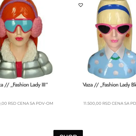
a // „Fashion Lady III“
Vaza // „Fashion Lady B
0,00
RSD
CENA SA PDV-OM
11.500,00
RSD
CENA SA P