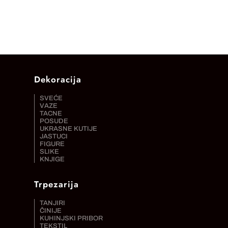
Dekoracija
SVEĆE
VAZE
TACNE
POSUDE
UKRASNE KUTIJE
JASTUCI
FIGURE
SLIKE
KNJIGE
Trpezarija
TANJIRI
ČINIJE
KUHINJSKI PRIBOR
TEKSTIL