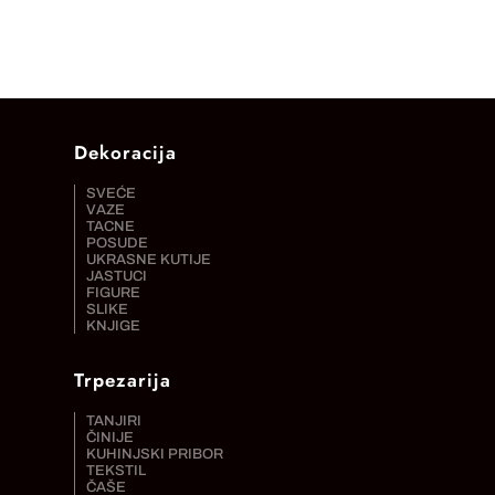
Dekoracija
SVEĆE
VAZE
TACNE
POSUDE
UKRASNE KUTIJE
JASTUCI
FIGURE
SLIKE
KNJIGE
Trpezarija
TANJIRI
ČINIJE
KUHINJSKI PRIBOR
TEKSTIL
ČAŠE