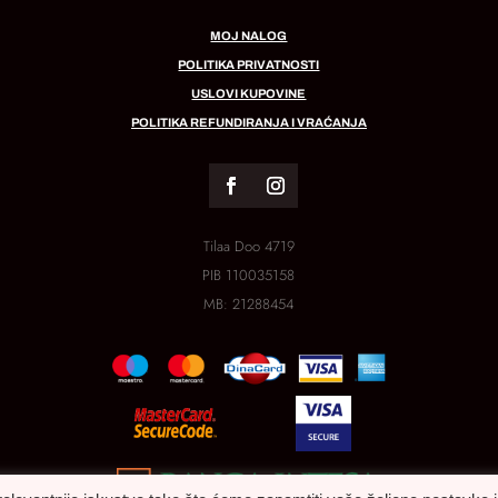
MOJ NALOG
POLITIKA PRIVATNOSTI
USLOVI KUPOVINE
POLITIKA REFUNDIRANJA I VRAĆANJA
Tilaa Doo 4719
PIB
110035158
MB:
21288454