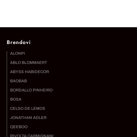
Brendovi
ALONPI
ABLO BLOMMAERT
ABYSS HABIDECOR
BAOBAB
BORDALLO PINHEIRO
BOSA
CELSO DE LEMOS
JONATHAN ADLER
QEEBOO
RIVOLTA CARMIGNANI