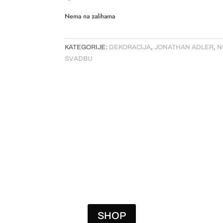
Nema na zalihama
KATEGORIJE:
DEKORACIJA
,
JONATHAN ADLER
,
N
SVADBU
SHOP