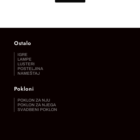
Ostalo
IGRE
LAMPE
LUSTERI
POSTELJINA
NAMEŠTAJ
Pokloni
POKLON ZA NJU
POKLON ZA NJEGA
SVADBENI POKLON