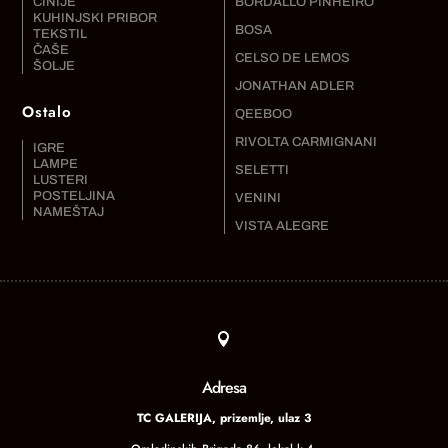
ČINIJE
BORDALLO PINHEIRO
KUHINJSKI PRIBOR
BOSA
TEKSTIL
ČAŠE
CELSO DE LEMOS
ŠOLJE
JONATHAN ADLER
Ostalo
QEEBOO
RIVOLTA CARMIGNANI
IGRE
LAMPE
SELETTI
LUSTERI
POSTELJINA
VENINI
NAMEŠTAJ
VISTA ALEGRE

Adresa
TC GALERIJA, prizemlje, ulaz 3