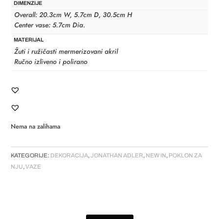
DIMENZIJE
Overall: 20.3cm W, 5.7cm D, 30.5cm H
Center vase: 5.7cm Dia.
MATERIJAL
Žuti i ružičasti mermerizovani akril
Ručno izliveno i polirano
Nema na zalihama
KATEGORIJE:
DEKORACIJA
,
JONATHAN ADLER
,
NEW IN
,
POKLON ZA
NJU
,
VAZE