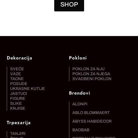
SHOP
Dekoracija
Pokloni
SVEĆE
POKLON ZA NJU
VAZE
POKLON ZA NJEGA
TACNE
SVADBENI POKLON
POSUDE
UKRASNE KUTIJE
Brendovi
JASTUCI
FIGURE
SLIKE
ALONPI
KNJIGE
ABLO BLOMMAERT
Trpezarija
ABYSS HABIDECOR
BAOBAB
TANJIRI