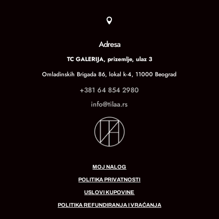

Adresa
TC GALERIJA, prizemlje, ulaz 3
Omladinskih Brigada 86, lokal k-4, 11000 Beograd
+381 64 854 2980
info@tilaa.rs
MOJ NALOG
POLITIKA PRIVATNOSTI
USLOVI KUPOVINE
POLITIKA REFUNDIRANJA I VRAĆANJA