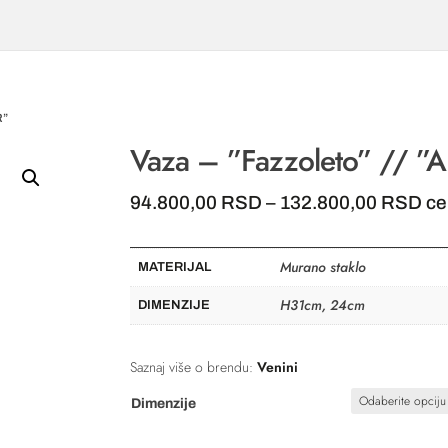
R”
Vaza – ”Fazzoleto” // ”
Ra
94.800,00
RSD
–
132.800,00
RSD
ce
ce
od
Murano staklo
94
MATERIJAL
do
H31cm, 24cm
DIMENZIJE
13
Saznaj više o brendu:
Venini
Dimenzije