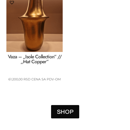
Vaza – „Isole Collection“ //
„Mat Copper“
61.200,00
RSD
CENA SA PDV-OM
SHOP