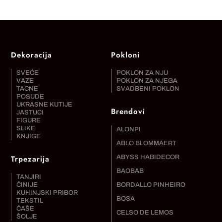
Dekoracija
Pokloni
SVEĆE
POKLON ZA NJU
VAZE
POKLON ZA NJEGA
TACNE
SVADBENI POKLON
POSUDE
UKRASNE KUTIJE
Brendovi
JASTUCI
FIGURE
SLIKE
ALONPI
KNJIGE
ABLO BLOMMAERT
Trpezarija
ABYSS HABIDECOR
BAOBAB
TANJIRI
ČINIJE
BORDALLO PINHEIRO
KUHINJSKI PRIBOR
BOSA
TEKSTIL
ČAŠE
CELSO DE LEMOS
ŠOLJE