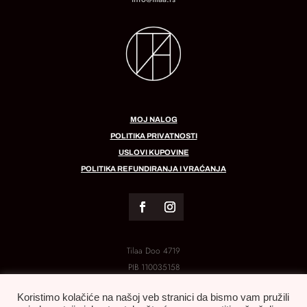
MOJ NALOG
POLITIKA PRIVATNOSTI
USLOVI KUPOVINE
POLITIKA REFUNDIRANJA I VRAĆANJA
Tilaa Doo 4719
PIB
110035158
MB:
21288454
Koristimo kolačiće na našoj veb stranici da bismo vam pružili