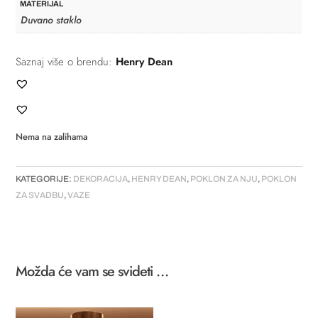
MATERIJAL
Duvano staklo
Saznaj više o brendu:
Henry Dean
Nema na zalihama
KATEGORIJE:
DEKORACIJA
,
HENRY DEAN
,
POKLON ZA NJU
,
POKLON
ZA SVADBU
,
VAZE
Možda će vam se svideti …