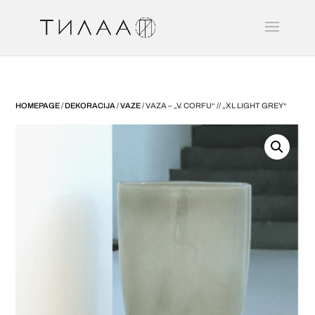
HOMEPAGE
/
DEKORACIJA
/
VAZE
/ VAZA – „V. CORFU“ // „XL LIGHT GREY“