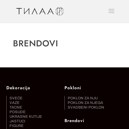
BRENDOVI
Dekoracija
Pokloni
SVEĆE
POKLON ZA NJU
VAZE
POKLON ZA NJEGA
TACNE
SVADBENI POKLON
POSUDE
UKRASNE KUTIJE
Brendovi
JASTUCI
FIGURE