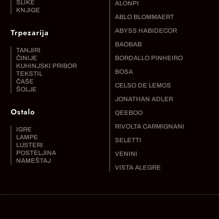
SLIKE
ALONPI
KNJIGE
ABLO BLOMMAERT
Trpezarija
ABYSS HABIDECOR
BAOBAB
TANJIRI
ČINIJE
BORDALLO PINHEIRO
KUHINJSKI PRIBOR
BOSA
TEKSTIL
ČAŠE
CELSO DE LEMOS
ŠOLJE
JONATHAN ADLER
Ostalo
QEEBOO
RIVOLTA CARMIGNANI
IGRE
LAMPE
SELETTI
LUSTERI
POSTELJINA
VENINI
NAMEŠTAJ
VISTA ALEGRE