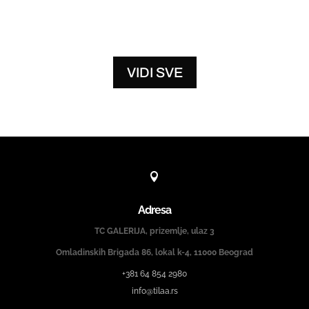
VIDI SVE

Adresa
TC GALERIJA, prizemlje, ulaz 3
Omladinskih Brigada 86, lokal k-4, 11000 Beograd
+381 64 854 2980
info@tilaa.rs