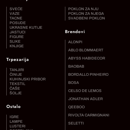
SVEĆE
POKLON ZA NJU
VAZE
POKLON ZA NJEGA
TACNE
SVADBENI POKLON
POSUDE
UKRASNE KUTIJE
Brendovi
JASTUCI
FIGURE
SLIKE
ALONPI
KNJIGE
ABLO BLOMMAERT
Trpezarija
ABYSS HABIDECOR
BAOBAB
TANJIRI
ČINIJE
BORDALLO PINHEIRO
KUHINJSKI PRIBOR
BOSA
TEKSTIL
ČAŠE
CELSO DE LEMOS
ŠOLJE
JONATHAN ADLER
Ostalo
QEEBOO
RIVOLTA CARMIGNANI
IGRE
LAMPE
SELETTI
LUSTERI