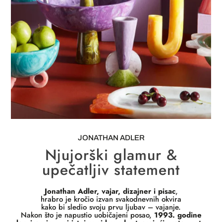
JONATHAN ADLER
Njujorški glamur &
upečatljiv statement
Jonathan Adler, vajar, dizajner i pisac
,
hrabro je kročio izvan svakodnevnih okvira
kako bi sledio svoju prvu ljubav – vajanje.
Nakon što je napustio uobičajeni posao,
1993. godine