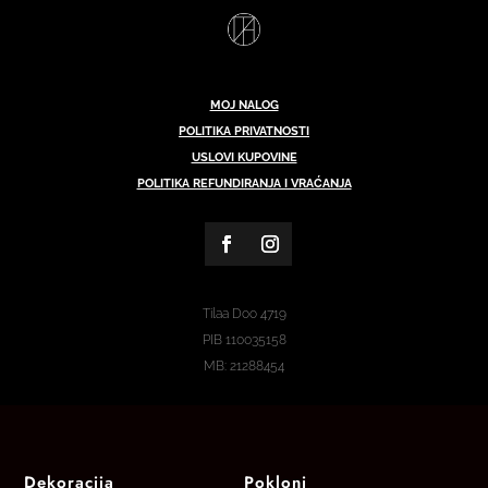
MOJ NALOG
POLITIKA PRIVATNOSTI
USLOVI KUPOVINE
POLITIKA REFUNDIRANJA I VRAĆANJA
Tilaa Doo 4719
PIB
110035158
MB:
21288454
Dekoracija
Pokloni