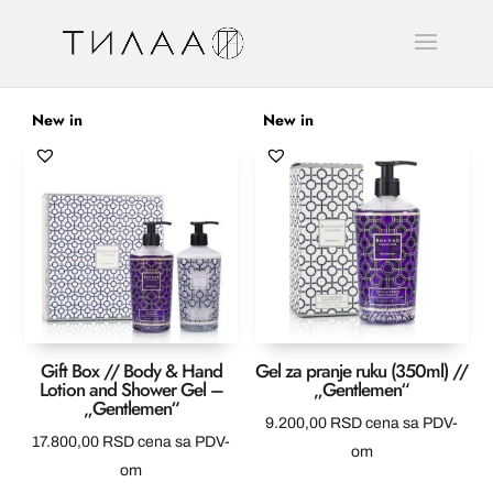
New in
New in
Gift Box // Body & Hand
Gel za pranje ruku (350ml) //
Lotion and Shower Gel –
„Gentlemen“
„Gentlemen“
9.200,00
RSD
cena sa PDV-
17.800,00
RSD
cena sa PDV-
om
om