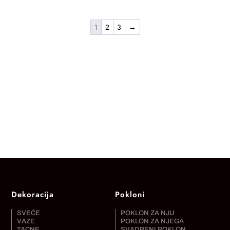
1
2
3
→
Dekoracija
Pokloni
SVEĆE
POKLON ZA NJU
VAZE
POKLON ZA NJEGA
TACNE
SVADBENI POKLON