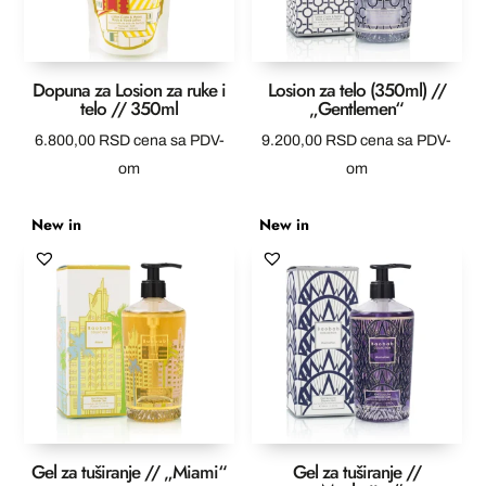
Dopuna za Losion za ruke i
Losion za telo (350ml) //
telo // 350ml
„Gentlemen“
6.800,00
RSD
cena sa PDV-
9.200,00
RSD
cena sa PDV-
om
om
New in
New in
Gel za tuširanje // „Miami“
Gel za tuširanje //