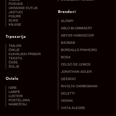
POSUDE
UKRASNE KUTIJE
Brendovi
JASTUCI
FIGURE
SLIKE
ALONPI
KNJIGE
ABLO BLOMMAERT
Trpezarija
ABYSS HABIDECOR
BAOBAB
TANJIRI
ČINIJE
BORDALLO PINHEIRO
KUHINJSKI PRIBOR
BOSA
TEKSTIL
ČAŠE
CELSO DE LEMOS
ŠOLJE
JONATHAN ADLER
Ostalo
QEEBOO
RIVOLTA CARMIGNANI
IGRE
LAMPE
SELETTI
LUSTERI
POSTELJINA
VENINI
NAMEŠTAJ
VISTA ALEGRE