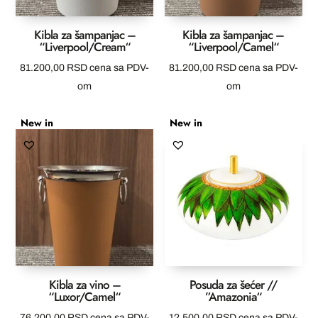
Kibla za šampanjac –
Kibla za šampanjac –
“Liverpool/Cream“
“Liverpool/Camel“
81.200,00
RSD
cena sa PDV-
81.200,00
RSD
cena sa PDV-
om
om
New in
New in
Kibla za vino –
Posuda za šećer //
“Luxor/Camel“
”Amazonia“
76.200,00
RSD
cena sa PDV-
12.500,00
RSD
cena sa PDV-