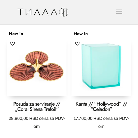
New in
New in
Posuda za serviranje //
Kanta // “Hollywood” //
„Coral Sirena Trefoil“
“Celadon”
28.800,00
RSD
cena sa PDV-
17.700,00
RSD
cena sa PDV-
om
om