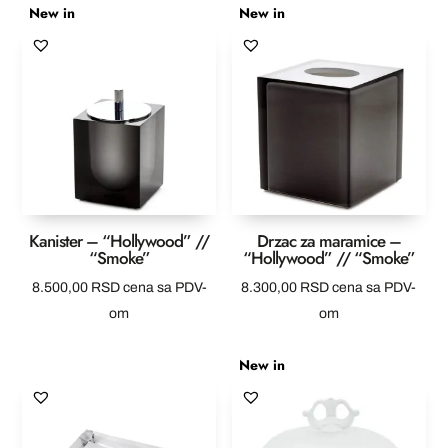
New in
New in
Kanister – “Hollywood” //
Drzac za maramice –
“Smoke”
“Hollywood” // “Smoke”
8.500,00
RSD
cena sa PDV-
8.300,00
RSD
cena sa PDV-
om
om
New in