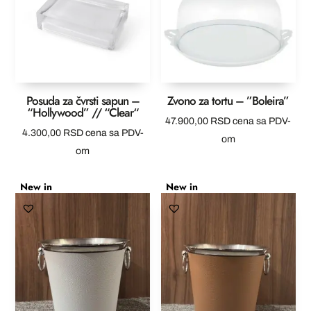
Posuda za čvrsti sapun –
Zvono za tortu – ”Boleira”
“Hollywood” // “Clear“
47.900,00
RSD
cena sa PDV-
4.300,00
RSD
cena sa PDV-
om
om
New in
New in