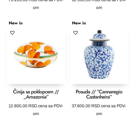
om
om
New in
New in
Činija sa poklopcem //
Posuda // ”Cannaregio
„Amazonia“
Castanheira“
12.800,00
RSD
cena sa PDV-
37.600,00
RSD
cena sa PDV-
om
om