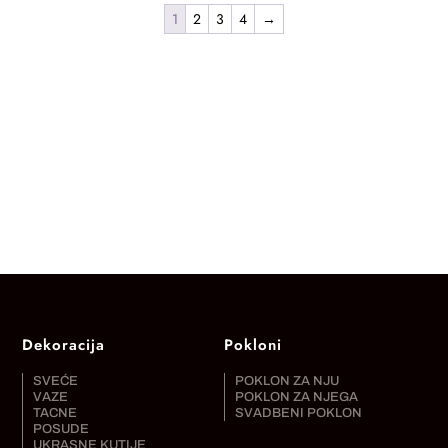
1
2
3
4
→
Dekoracija
Pokloni
SVEĆE
POKLON ZA NJU
VAZE
POKLON ZA NJEGA
TACNE
SVADBENI POKLON
POSUDE
UKRASNE KUTIJE