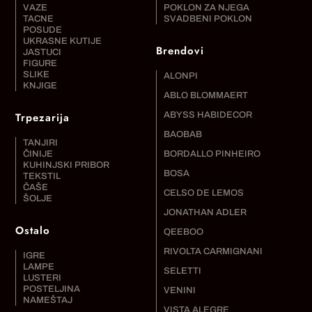
VAZE
POKLON ZA NJEGA
TACNE
SVADBENI POKLON
POSUDE
UKRASNE KUTIJE
Brendovi
JASTUCI
FIGURE
SLIKE
ALONPI
KNJIGE
ABLO BLOMMAERT
Trpezarija
ABYSS HABIDECOR
BAOBAB
TANJIRI
ČINIJE
BORDALLO PINHEIRO
KUHINJSKI PRIBOR
BOSA
TEKSTIL
ČAŠE
CELSO DE LEMOS
ŠOLJE
JONATHAN ADLER
Ostalo
QEEBOO
RIVOLTA CARMIGNANI
IGRE
LAMPE
SELETTI
LUSTERI
POSTELJINA
VENINI
NAMEŠTAJ
VISTA ALEGRE