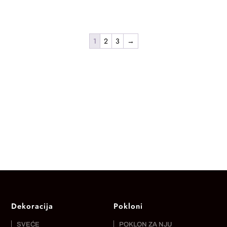
od
67.500,00 RSD
63.700,00 RSD
do
do
76.500,00 RSD
1
2
3
→
73.400,00 RSD
Dekoracija
Pokloni
SVEĆE
POKLON ZA NJU