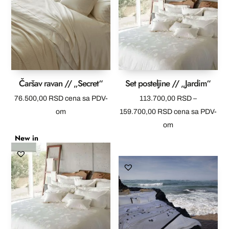
Čaršav ravan // „Secret“
Set posteljine // „Jardim“
76.500,00
RSD
cena sa PDV-
113.700,00
RSD
–
Raspon
om
159.700,00
RSD
cena sa PDV-
cena:
om
New in
od
113.700,00 RSD
do
159.700,00 RSD