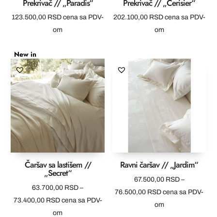
Prekrivač // „Paradis“
Prekrivač // „Cerisier“
123.500,00
RSD
cena sa PDV-
202.100,00
RSD
cena sa PDV-
om
om
New in
Čaršav sa lastišem //
Ravni čaršav // „Jardim“
„Secret“
67.500,00
RSD
–
63.700,00
RSD
–
Raspon
76.500,00
RSD
cena sa PDV-
Raspon
73.400,00
RSD
cena sa PDV-
cena:
om
cena:
om
od