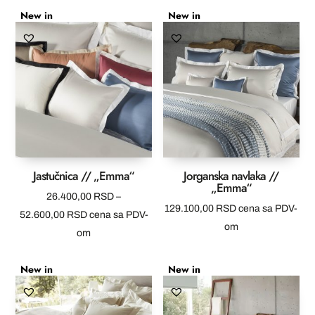
New in
New in
76.200,00 RSD
do
135.400,00 RSD
Jastučnica // „Emma“
Jorganska navlaka //
„Emma“
26.400,00
RSD
–
129.100,00
RSD
cena sa PDV-
Raspon
52.600,00
RSD
cena sa PDV-
om
cena:
om
od
New in
New in
26.400,00 RSD
do
52.600,00 RSD