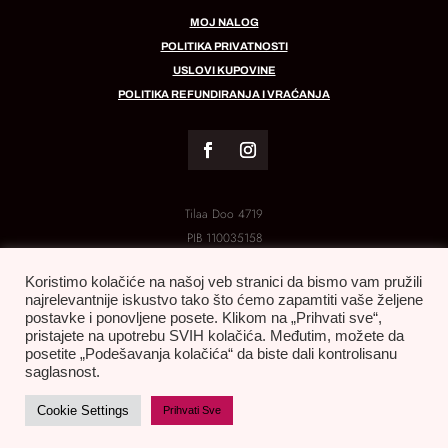
MOJ NALOG
POLITIKA PRIVATNOSTI
USLOVI KUPOVINE
POLITIKA REFUNDIRANJA I VRAĆANJA
Tilaa Doo 4719
PIB
110035158
MB:
21288454
Koristimo kolačiće na našoj veb stranici da bismo vam pružili
najrelevantnije iskustvo tako što ćemo zapamtiti vaše željene
postavke i ponovljene posete. Klikom na „Prihvati sve“,
pristajete na upotrebu SVIH kolačića. Međutim, možete da
posetite „Podešavanja kolačića“ da biste dali kontrolisanu
saglasnost.
All rights reserved. ©
Cookie Settings
Prihvati Sve
tilaa.rs