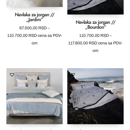
Navlaka za jorgan //
„Jardim“
Navlaka za jorgan //
„Bourdon“
67.500,00
RSD
–
Raspon
110.700,00
RSD
cena sa PDV-
110.700,00
RSD
–
cena:
Raspon
om
117.800,00
RSD
cena sa PDV-
od
cena:
om
67.500,00 RSD
od
do
110.700,00 RSD
110.700,00 RSD
do
117.800,00 RSD