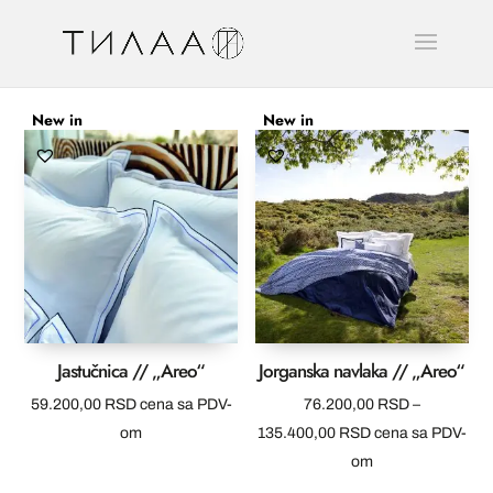
New in
New in
Jastučnica // „Areo“
Jorganska navlaka // „Areo“
59.200,00
RSD
cena sa PDV-
76.200,00
RSD
–
Raspon
om
135.400,00
RSD
cena sa PDV-
cena:
om
od