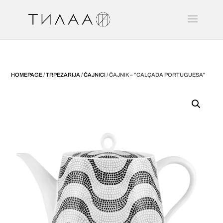
HOMEPAGE
/
TRPEZARIJA
/
ČAJNICI
/ ČAJNIK – ”CALÇADA PORTUGUESA”