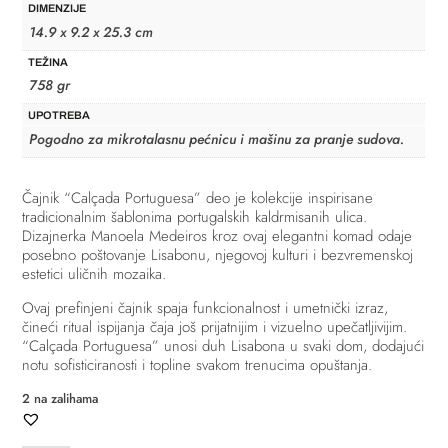
DIMENZIJE
14.9 x 9.2 x 25.3 cm
TEŽINA
758 gr
UPOTREBA
Pogodno za mikrotalasnu pećnicu i mašinu za pranje sudova.
Čajnik “Calçada Portuguesa” deo je kolekcije inspirisane
tradicionalnim šablonima portugalskih kaldrmisanih ulica.
Dizajnerka Manoela Medeiros kroz ovaj elegantni komad odaje
posebno poštovanje Lisabonu, njegovoj kulturi i bezvremenskoj
estetici uličnih mozaika.
Ovaj prefinjeni čajnik spaja funkcionalnost i umetnički izraz,
čineći ritual ispijanja čaja još prijatnijim i vizuelno upečatljivijim.
“Calçada Portuguesa” unosi duh Lisabona u svaki dom, dodajući
notu sofisticiranosti i topline svakom trenucima opuštanja.
2 na zalihama