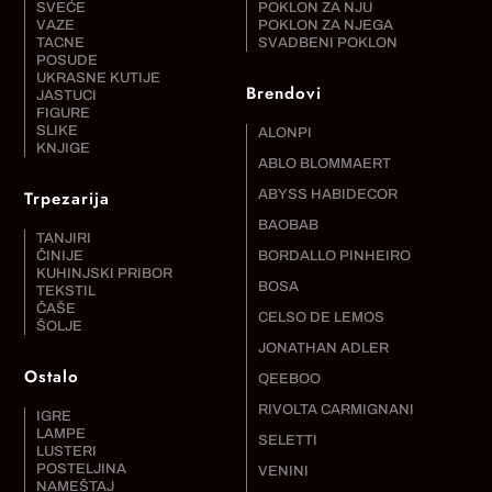
SVEĆE
POKLON ZA NJU
VAZE
POKLON ZA NJEGA
TACNE
SVADBENI POKLON
POSUDE
UKRASNE KUTIJE
Brendovi
JASTUCI
FIGURE
SLIKE
ALONPI
KNJIGE
ABLO BLOMMAERT
Trpezarija
ABYSS HABIDECOR
BAOBAB
TANJIRI
ČINIJE
BORDALLO PINHEIRO
KUHINJSKI PRIBOR
BOSA
TEKSTIL
ČAŠE
CELSO DE LEMOS
ŠOLJE
JONATHAN ADLER
Ostalo
QEEBOO
RIVOLTA CARMIGNANI
IGRE
LAMPE
SELETTI
LUSTERI
POSTELJINA
VENINI
NAMEŠTAJ