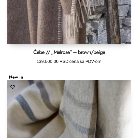
Ćebe // „Melrose“ – brown/beige
139.500,00
RSD
cena sa PDV-om
New in