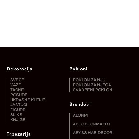
Dekoracija
Pokloni
SVEĆE
POKLON ZA NJU
VAZE
POKLON ZA NJEGA
TACNE
SVADBENI POKLON
POSUDE
UKRASNE KUTIJE
Brendovi
JASTUCI
FIGURE
SLIKE
ALONPI
KNJIGE
ABLO BLOMMAERT
Trpezarija
ABYSS HABIDECOR