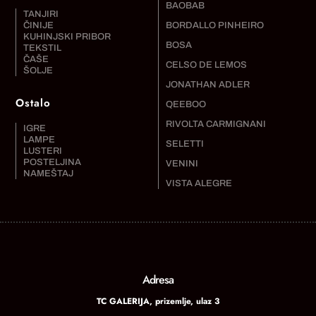
BAOBAB
TANJIRI
ČINIJE
BORDALLO PINHEIRO
KUHINJSKI PRIBOR
BOSA
TEKSTIL
ČAŠE
CELSO DE LEMOS
ŠOLJE
JONATHAN ADLER
Ostalo
QEEBOO
RIVOLTA CARMIGNANI
IGRE
LAMPE
SELETTI
LUSTERI
POSTELJINA
VENINI
NAMEŠTAJ
VISTA ALEGRE
Adresa
TC GALERIJA, prizemlje, ulaz 3