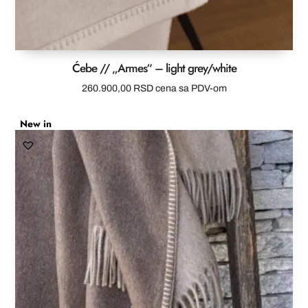
Ćebe // „Armes“ – light grey/white
260.900,00
RSD
cena sa PDV-om
New in