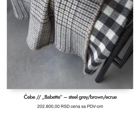
Ćebe // „Babette“ – steel grey/brown/ecrue
202.800,00
RSD
cena sa PDV-om