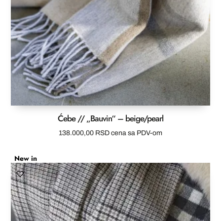
Ćebe // „Bauvin“ – beige/pearl
138.000,00
RSD
cena sa PDV-om
New in