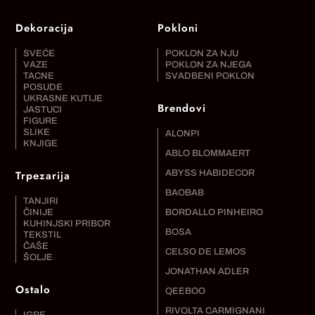
Dekoracija
Pokloni
SVEĆE
POKLON ZA NJU
VAZE
POKLON ZA NJEGA
TACNE
SVADBENI POKLON
POSUDE
UKRASNE KUTIJE
Brendovi
JASTUCI
FIGURE
SLIKE
ALONPI
KNJIGE
ABLO BLOMMAERT
Trpezarija
ABYSS HABIDECOR
BAOBAB
TANJIRI
ČINIJE
BORDALLO PINHEIRO
KUHINJSKI PRIBOR
BOSA
TEKSTIL
ČAŠE
CELSO DE LEMOS
ŠOLJE
JONATHAN ADLER
Ostalo
QEEBOO
RIVOLTA CARMIGNANI