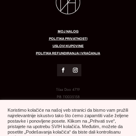
MOJ NALOG
POLITIKA PRIVATNOSTI
USLOVI KUPOVINE
POLITIKA REFUNDIRANJA I VRAĆANJA
Tilaa Doo 4719
PIB
110035158
MB:
21288454
Koristimo kolačiće na našoj veb stranici da bismo vam pružili
najrelevantnije iskustvo tako što ćemo zapamtiti vaše željene
postavke i ponovljene posete. Klikom na „Prihvati sve“,
pristajete na upotrebu SVIH kolačića. Međutim, možete da
posetite „Podešavanja kolačića“ da biste dali kontrolisanu