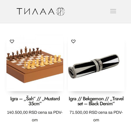
Igra – „Šah“ // „Mustard
Igra // Bekgemon // „Travel
35cm“
set – Black Denim“
140.500,00
RSD
cena sa PDV-
71.500,00
RSD
cena sa PDV-
om
om