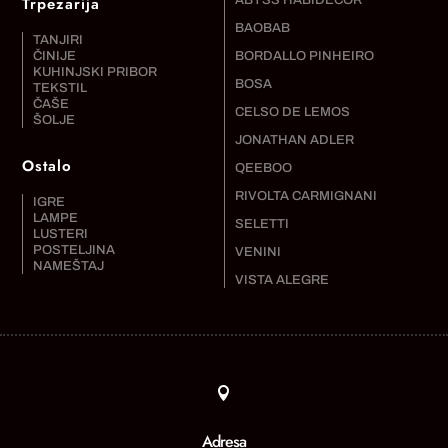
Trpezarija
ABYSS HABIDECOR
BAOBAB
TANJIRI
ČINIJE
BORDALLO PINHEIRO
KUHINJSKI PRIBOR
BOSA
TEKSTIL
ČAŠE
CELSO DE LEMOS
ŠOLJE
JONATHAN ADLER
Ostalo
QEEBOO
RIVOLTA CARMIGNANI
IGRE
LAMPE
SELETTI
LUSTERI
POSTELJINA
VENINI
NAMEŠTAJ
VISTA ALEGRE

Adresa