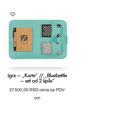
Igra – „Karte“ // „Bluebettle
– set od 2 špila“
37.500,00
RSD
cena sa PDV-
om