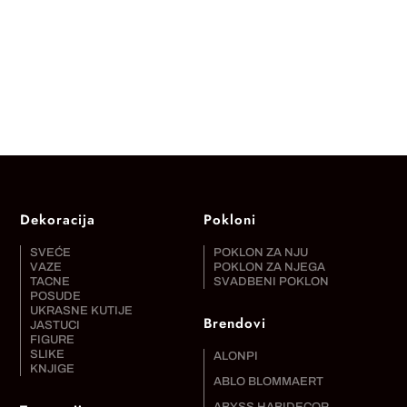
Dekoracija
Pokloni
SVEĆE
POKLON ZA NJU
VAZE
POKLON ZA NJEGA
TACNE
SVADBENI POKLON
POSUDE
UKRASNE KUTIJE
Brendovi
JASTUCI
FIGURE
SLIKE
ALONPI
KNJIGE
ABLO BLOMMAERT